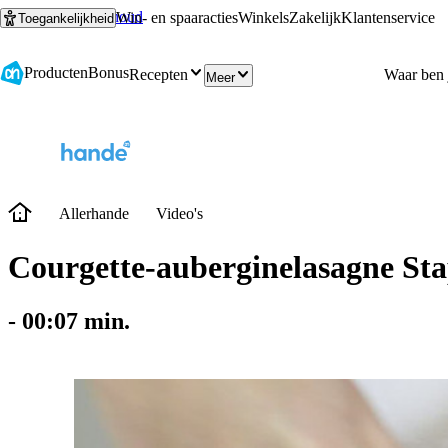
Ga naar hoofdinhoud
Ga naar zoeken
Win- en spaaracties
Winkels
Zakelijk
Klantenservice
Toegankelijkheid
Producten
Bonus
Recepten
Meer
Allerhande
Video's
Courgette-auberginelasagne St
-
00:07
min.