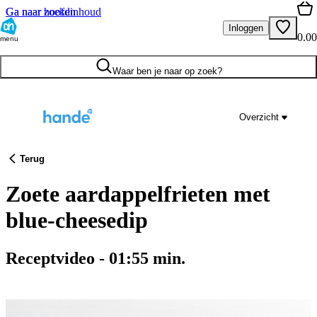
Ga naar hoofdinhoud
Ga naar zoeken
Inloggen
0.00
menu
Waar ben je naar op zoek?
Overzicht
Terug
Zoete aardappelfrieten met
blue-cheesedip
Receptvideo
-
01:55
min.