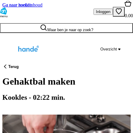
Ga naar hoofdinhoud
Ga naar zoeken
Inloggen
0.00
menu
Waar ben je naar op zoek?
Overzicht
Terug
Gehaktbal maken
Kookles
-
02:22
min.