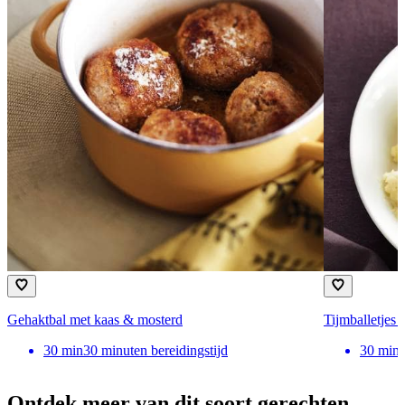
Gehaktbal met kaas & mosterd
Tijmballetjes 
30
min
30 minuten bereidingstijd
30
min
Ontdek meer van dit soort gerechten