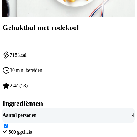
Gehaktbal met rodekool
715
kcal
30 min. bereiden
2.4
/5
(
58
)
Ingrediënten
Aantal personen
4
500
g
gehakt