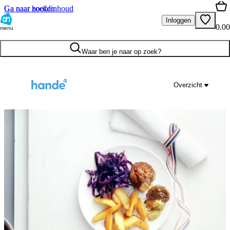
Ga naar hoofdinhoud
Ga naar zoeken
Inloggen
0.00
menu
Waar ben je naar op zoek?
Overzicht