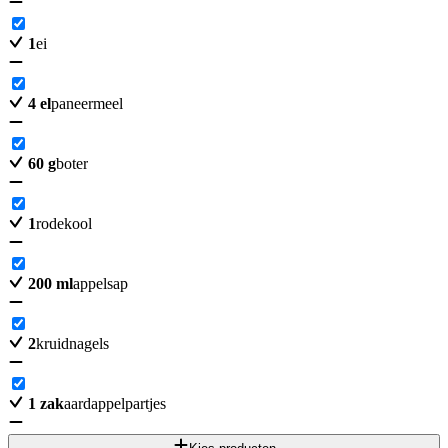
1
ei
4
el
paneermeel
60
g
boter
1
rodekool
200
ml
appelsap
2
kruidnagels
1
zak
aardappelpartjes