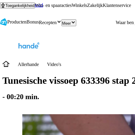
Ga naar hoofdinhoud
Ga naar zoeken
Win- en spaaracties
Winkels
Zakelijk
Klantenservice
Toegankelijkheid
Producten
Bonus
Recepten
Meer
Allerhande
Video's
Tunesische vissoep 633396 stap 
-
00:20
min.