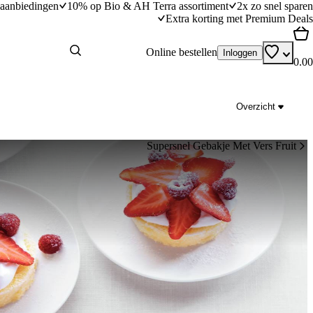
aanbiedingen
10% op Bio & AH Terra assortiment
2x zo snel sparen
Extra korting met Premium Deals
Online bestellen
Inloggen
0.00
Overzicht
Supersnel Gebakje Met Vers Fruit