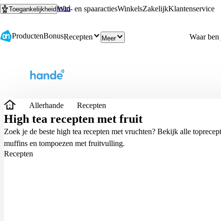
Ga naar hoofdinhoud
Ga naar zoeken
Win- en spaaracties
Winkels
Zakelijk
Klantenservice
Toegankelijkheid
Producten
Bonus
Recepten
Meer
Allerhande
Recepten
High tea recepten met fruit
Zoek je de beste high tea recepten met vruchten? Bekijk alle toprecepten
muffins en tompoezen met fruitvulling.
Recepten