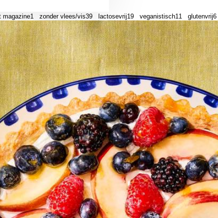
et magazine
1
zonder vlees/vis
39
lactosevrij
19
veganistisch
11
glutenvrij
6