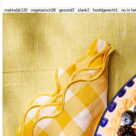
makkelijk
120
vegetarisch
38
gezond
3
slank
2
hoofdgerecht
1
nu in h