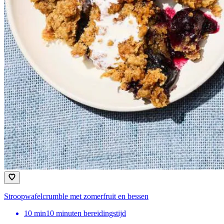
Stroopwafelcrumble met zomerfruit en bessen
10
min
10 minuten bereidingstijd