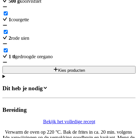
500
g
koolvisfilet
1
courgette
2
rode uien
1
tl
gedroogde oregano
Kies producten
Dit heb je nodig
Bereiding
Bekijk het volledige recept
Verwarm de oven op 220 °C. Bak de frites in ca. 20 min. volgens
1
de aanwijzingen op de verpakking goudbruin en krokant. Meng de