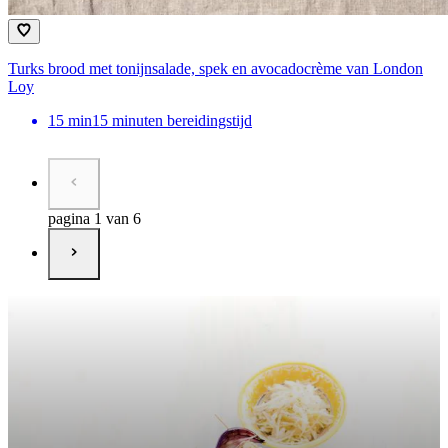
Turks brood met tonijnsalade, spek en avocadocrème van London
Loy
15
min
15 minuten bereidingstijd
pagina 1 van 6