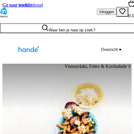
Ga naar hoofdinhoud
Ga naar zoeken
Inloggen
0.
menu
Waar ben je naar op zoek?
Overzicht
Vissouvlaki, Frites & Koolsalade