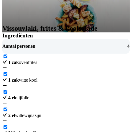
Vissouvlaki, frites & koolsalade
Ingrediënten
Aantal personen
4
1
zak
ovenfrites
1
zak
witte kool
4
el
olijfolie
2
el
wittewijnazijn