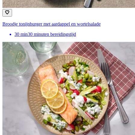
Broodje tonijnburger met aardappel en wortelsalade
30
min
30 minuten bereidingstijd