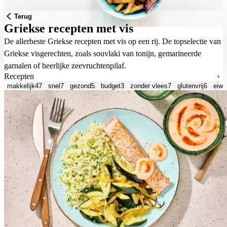
Terug
Griekse recepten met vis
De allerbeste Griekse recepten met vis op een rij. De topselectie van
Griekse visgerechten, zoals souvlaki van tonijn, gemarineerde
garnalen of heerlijke zeevruchtenpilaf.
Recepten
makkelijk
47
snel
7
gezond
5
budget
3
zonder vlees
7
glutenvrij
6
eiwit