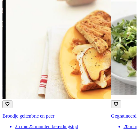
Broodje geitenbrie en peer
Gegratineerde 
25
min
25 minuten bereidingstijd
20
min