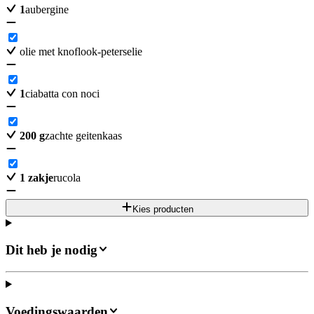
1
aubergine
olie met knoflook-peterselie
1
ciabatta con noci
200
g
zachte geitenkaas
1
zakje
rucola
Kies producten
Dit heb je nodig
Voedingswaarden