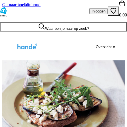
Ga naar hoofdinhoud
Ga naar zoeken
Inloggen
0.00
menu
Waar ben je naar op zoek?
Overzicht