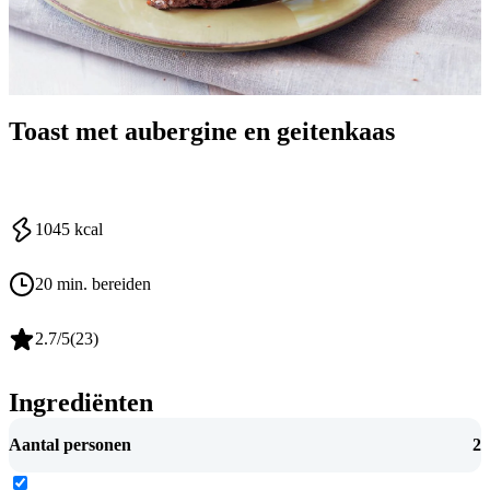
Toast met aubergine en geitenkaas
1045
kcal
20 min. bereiden
2.7
/5
(
23
)
Ingrediënten
Aantal personen
2