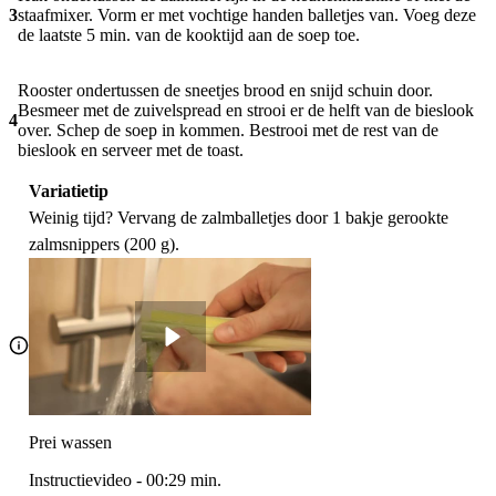
3
staafmixer. Vorm er met vochtige handen balletjes van. Voeg deze
de laatste 5 min. van de kooktijd aan de soep toe.
Rooster ondertussen de sneetjes brood en snijd schuin door.
Besmeer met de zuivelspread en strooi er de helft van de bieslook
4
over. Schep de soep in kommen. Bestrooi met de rest van de
bieslook en serveer met de toast.
Variatietip
Weinig tijd? Vervang de zalmballetjes door 1 bakje gerookte
zalmsnippers (200 g).
Prei wassen
Instructievideo
-
00:29
min.