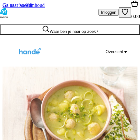
Ga naar hoofdinhoud
Ga naar zoeken
Inloggen
0.00
menu
Waar ben je naar op zoek?
Overzicht