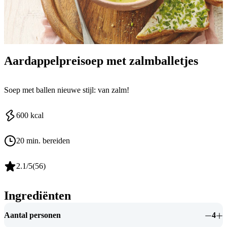
Aard­ap­pel­prei­soep met zalm­bal­le­tjes
Soep met ballen nieuwe stijl: van zalm!
600
kcal
20 min. bereiden
2.1
/5
(
56
)
Ingrediënten
Aantal personen
4