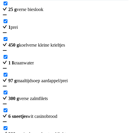
25
g
verse bieslook
1
prei
450
g
koelverse kleine krieltjes
1
l
kraanwater
97
g
maaltijdsoep aardappel/prei
300
g
verse zalmfilets
6
sneetjes
wit casinobrood