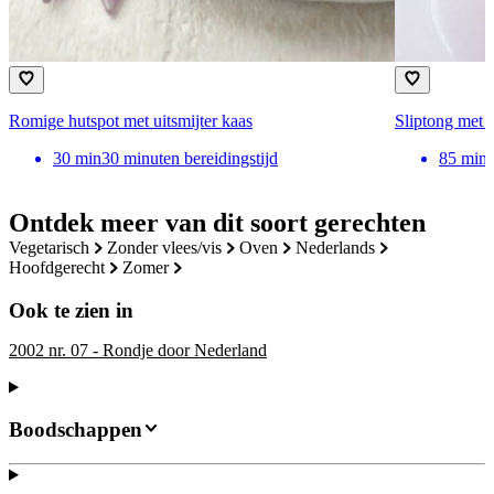
Romige hutspot met uitsmijter kaas
Sliptong met j
30
min
30 minuten bereidingstijd
85
min
Ontdek meer van dit soort gerechten
vegetarisch
zonder vlees/vis
oven
nederlands
hoofdgerecht
zomer
Ook te zien in
2002 nr. 07 - Rondje door Nederland
Boodschappen