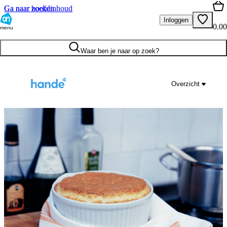
Ga naar hoofdinhoud
Ga naar zoeken
Inloggen
0.00
menu
Waar ben je naar op zoek?
Overzicht