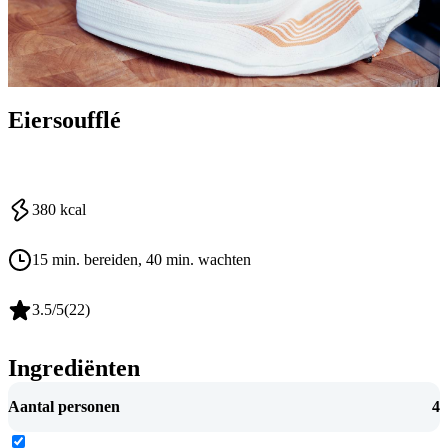
Eiersoufflé
380
kcal
15 min. bereiden
, 40 min. wachten
3.5
/5
(
22
)
Ingrediënten
Aantal personen
4