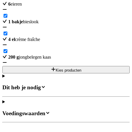
6
eieren
1
bakje
bieslook
4
el
crème fraîche
200
g
jongbelegen kaas
Kies producten
Dit heb je nodig
Voedingswaarden