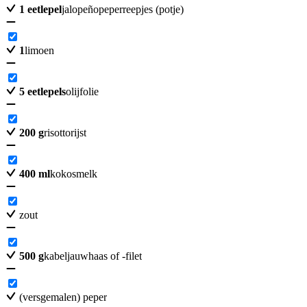
1
eetlepel
jalopeñopeperreepjes (potje)
1
limoen
5
eetlepels
olijfolie
200
g
risottorijst
400
ml
kokosmelk
zout
500
g
kabeljauwhaas of -filet
(versgemalen) peper