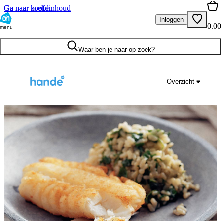
Ga naar hoofdinhoud
Ga naar zoeken
Inloggen
0.00
menu
Waar ben je naar op zoek?
Overzicht