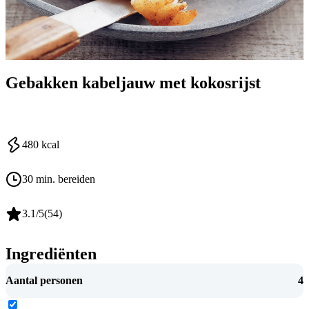
Gebakken kabeljauw met kokosrijst
480
kcal
30 min. bereiden
3.1
/5
(
54
)
Ingrediënten
Aantal personen
4