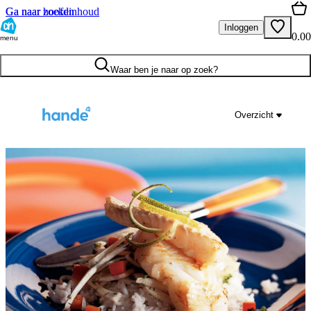
Ga naar hoofdinhoud
Ga naar zoeken
Inloggen
0.00
menu
Waar ben je naar op zoek?
Overzicht