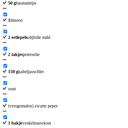
50
g
basmatirijst
1
limoen
2
eetlepels
olijfolie mild
2
takjes
peterselie
150
g
kabeljauwfilet
zout
(versgemalen) zwarte peper
1
bakje
venkelrauwkost