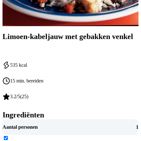
Limoen-kabeljauw met gebakken venkel
535
kcal
15 min. bereiden
3.2
/5
(
25
)
Ingrediënten
Aantal personen
1