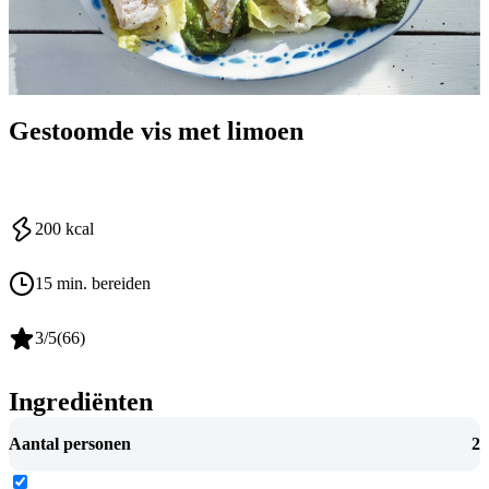
Gestoomde vis met limoen
200
kcal
15 min. bereiden
3
/5
(
66
)
Ingrediënten
Aantal personen
2