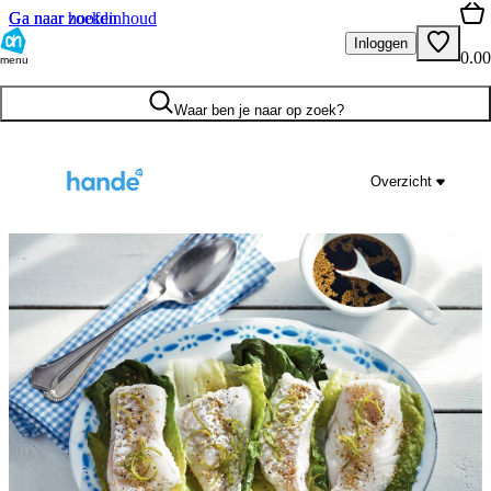
Ga naar hoofdinhoud
Ga naar zoeken
Inloggen
0.00
menu
Waar ben je naar op zoek?
Overzicht