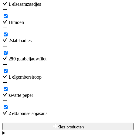
1
el
sesamzaadjes
1
limoen
2
slablaadjes
250
g
kabeljauwfilet
1
el
gembersiroop
zwarte peper
2
el
Japanse sojasaus
Kies producten