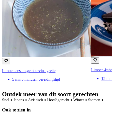
Limoen-kabel
Limoen-sesam-gembervinaigrette
15
min
5
min
5 minuten bereidingstijd
Ontdek meer van dit soort gerechten
snel
japans
aziatisch
hoofdgerecht
winter
stomen
Ook te zien in