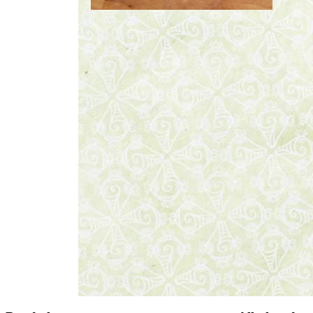
1
pak
spinazie à la crème
Knoflook snijden
Instructievideo
-
00:57
min.
1
pakje
kokosmelk
½
zak
gemengde zeevruchten
300
g
zalmfilet
1
bakje
romaatjes
1
bakje
koriander
Bewaar