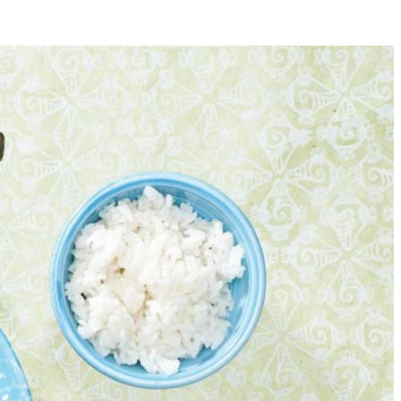
4
en knoflook 2 min. Voeg de ui toe en bak 4 min. mee.