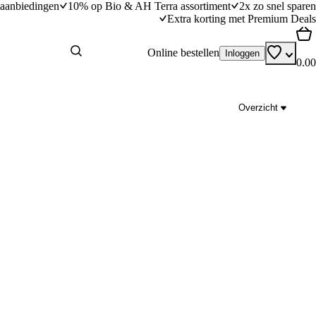
aanbiedingen
10% op Bio & AH Terra assortiment
2x zo snel sparen
Extra korting met Premium Deals
Online bestellen
Inloggen
0.00
Overzicht
Milde curry met varkensreepjes
dingstijd
25
min
25 minuten bereidingstijd