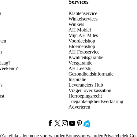
Services
n
Klantenservice
Winkelservices
Winkels
AH Mobiel
Mijn AH Miles
ten
Voordeelshop
Bloemenshop
n
AH Fotoservice
Kwaliteitsgarantie
daag?
Versgarantie
 weekend?
AH Leefstijl
Gezondheidsinformatie
n
Inspiratie
's
Leveranciers Hub
Vragen over kassabon
ast
Herroepingsrecht
Toegankelijkheidsverklaring
Adverteren
n
Zakelijke algemene voorwaarden
Bonusvoorwaarden
Privacybeleid
Coo