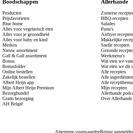
Boodschappen
Allerhande
Producten
Zomerse recepte
Prijsfavorieten
BBQ-recepten
Blue home
Salades
Alles voor vegetarisch eten
Pasta's
Alles voor je gezondheid
Airfryer recepten
Alles voor baby en kind
Makkelijke recep
Merken
Snelle recepten
Nieuw assortiment
Gezonde recepte
Gall & Gall assortiment
Weekmenu's
Bonus
Wat eten we van
Bonusfolder
Wat eten we dit
Online bestellen
Alle recepten
Zakelijk bestellen
Alle ingrediënte
Albert Heijn app
Alle receptthema
Mijn Albert Heijn Premium
Mijn recepten
Bezorgbundel
Allerhande podc
Gratis bezorging
Over Allerhande
AH België
Algemene voorwaarden
Retour aanmelde