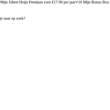
Mijn Albert Heijn Premium voor €17.99 per jaar
10 Mijn Bonus Box 
t zeevruchten
Groene viscurry met kokos
25 minuten bereidingstijd
20
min
20 minuten berei