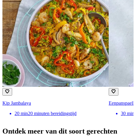
Kip Jambalaya
Eenpanspaella
20
min
20 minuten bereidingstijd
30
min
Ontdek meer van dit soort gerechten