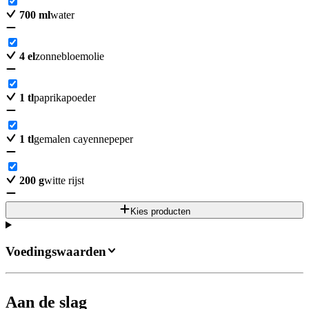
700
ml
water
4
el
zonnebloemolie
1
tl
paprikapoeder
1
tl
gemalen cayennepeper
200
g
witte rijst
Kies producten
Voedingswaarden
Aan de slag