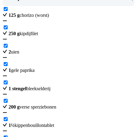
125
g
chorizo (worst)
250
g
kipdijfilet
2
uien
1
gele paprika
1
stengel
bleekselderij
200
g
verse sperziebonen
1
½
kippenbouillontablet