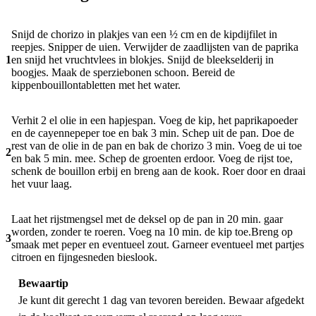
Snijd de chorizo in plakjes van een ½ cm en de kipdijfilet in
reepjes. Snipper de uien. Verwijder de zaadlijsten van de paprika
1
en snijd het vruchtvlees in blokjes. Snijd de bleekselderij in
boogjes. Maak de sperziebonen schoon. Bereid de
kippenbouillontabletten met het water.
Verhit 2 el olie in een hapjespan. Voeg de kip, het paprikapoeder
en de cayennepeper toe en bak 3 min. Schep uit de pan. Doe de
rest van de olie in de pan en bak de chorizo 3 min. Voeg de ui toe
2
en bak 5 min. mee. Schep de groenten erdoor. Voeg de rijst toe,
schenk de bouillon erbij en breng aan de kook. Roer door en draai
het vuur laag.
Laat het rijstmengsel met de deksel op de pan in 20 min. gaar
worden, zonder te roeren. Voeg na 10 min. de kip toe.Breng op
3
smaak met peper en eventueel zout. Garneer eventueel met partjes
citroen en fijngesneden bieslook.
Bewaartip
Je kunt dit gerecht 1 dag van tevoren bereiden. Bewaar afgedekt