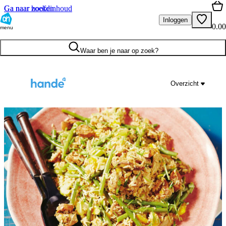
Ga naar hoofdinhoud
Ga naar zoeken
Inloggen
0.00
menu
Waar ben je naar op zoek?
Overzicht