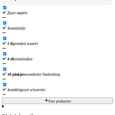
2
jazz-appels
1
mandarijn
1
tl
gemalen kaneel
4
el
kristalsuiker
10
plakjes
roomboter bladerdeeg
1
middelgroot scharrelei
Kies producten