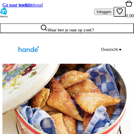
Ga naar hoofdinhoud
Ga naar zoeken
Inloggen
0.00
menu
Waar ben je naar op zoek?
Overzicht