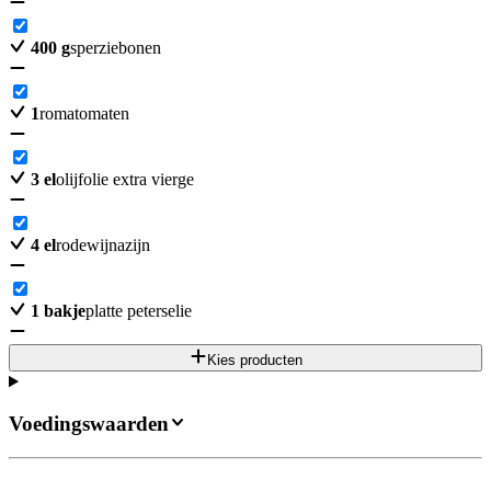
400
g
sperziebonen
1
romatomaten
3
el
olijfolie extra vierge
4
el
rodewijnazijn
1
bakje
platte peterselie
Kies producten
Voedingswaarden