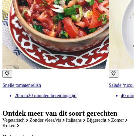
Snelle tomatenrelish
Salade ‘niçois
20
min
20 minuten bereidingstijd
40
min
Ontdek meer van dit soort gerechten
vegetarisch
zonder vlees/vis
italiaans
bijgerecht
zomer
koken