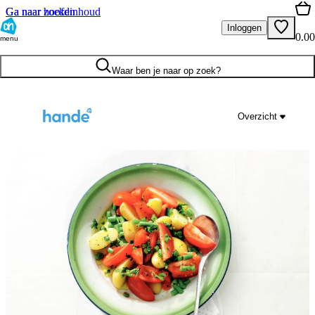
Ga naar hoofdinhoud
Ga naar zoeken
Inloggen
0.00
menu
Waar ben je naar op zoek?
Overzicht