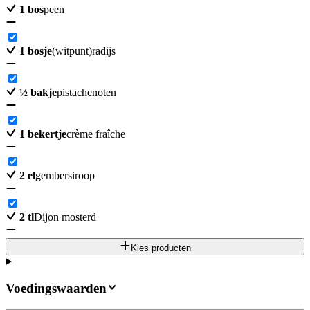
1
bos
peen
1
bosje
(witpunt)radijs
½
bakje
pistachenoten
1
bekertje
crème fraîche
2
el
gembersiroop
2
tl
Dijon mosterd
Kies producten
Voedingswaarden