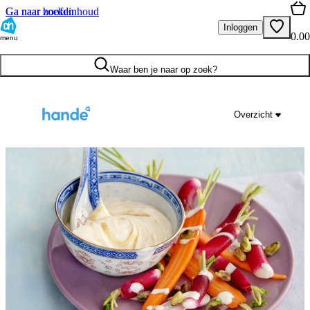
Ga naar hoofdinhoud
Ga naar zoeken
Inloggen
0.00
menu
Waar ben je naar op zoek?
Overzicht