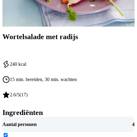
Wortelsalade met radijs
240
kcal
15 min. bereiden
, 30 min. wachten
2.6
/5
(
17
)
Ingrediënten
Aantal personen
4