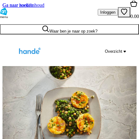
Ga naar hoofdinhoud
Ga naar zoeken
Inloggen
0.00
menu
Waar ben je naar op zoek?
Overzicht