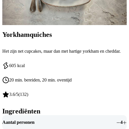
Yorkhamquiches
Het zijn net cupcakes, maar dan met hartige yorkham en cheddar.
605
kcal
20 min. bereiden
, 20 min. oventijd
3.6
/5
(
132
)
Ingrediënten
Aantal personen
4