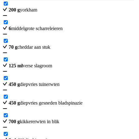
200
g
yorkham
6
middelgrote scharreleieren
70
g
cheddar aan stuk
125
ml
verse slagroom
450
g
diepvries tuinerwten
450
g
diepvries gesneden bladspinazie
700
g
kikkererwten in blik