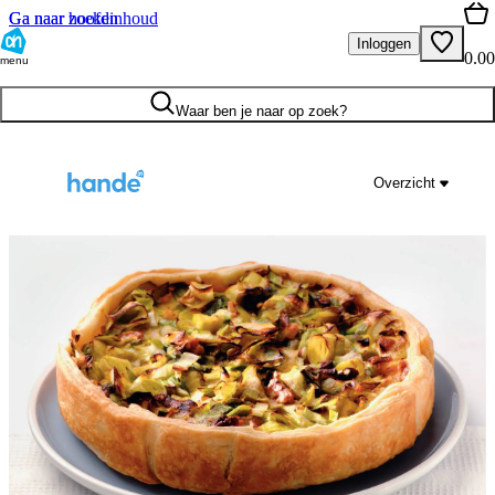
Ga naar hoofdinhoud
Ga naar zoeken
Inloggen
0.00
menu
Waar ben je naar op zoek?
Overzicht