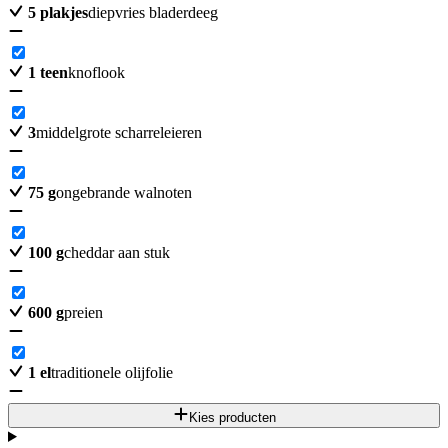
5
plakjes
diepvries bladerdeeg
1
teen
knoflook
3
middelgrote scharreleieren
75
g
ongebrande walnoten
100
g
cheddar aan stuk
600
g
preien
1
el
traditionele olijfolie
Kies producten