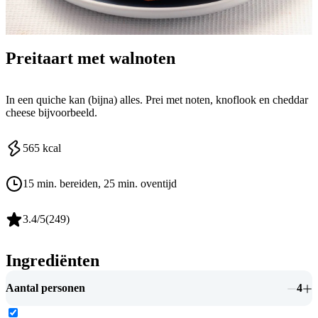
Preitaart met walnoten
In een quiche kan (bijna) alles. Prei met noten, knoflook en cheddar
cheese bijvoorbeeld.
565
kcal
15 min. bereiden
, 25 min. oventijd
3.4
/5
(
249
)
Ingrediënten
Aantal personen
4