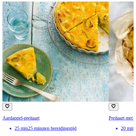
Aardappel-preitaart
Preitaart met 
25
min
25 minuten bereidingstijd
20
min