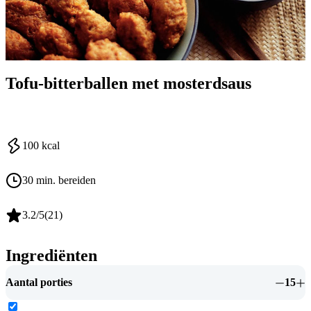
Tofu-bitterballen met mosterdsaus
100
kcal
30 min. bereiden
3.2
/5
(
21
)
Ingrediënten
Aantal porties
15