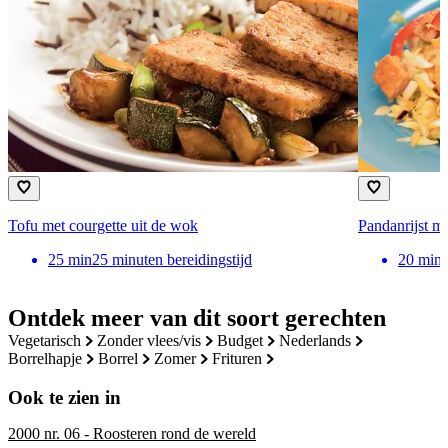
Tofu met courgette uit de wok
Pandanrijst me
25
min
25 minuten bereidingstijd
20
min
Ontdek meer van dit soort gerechten
vegetarisch
zonder vlees/vis
budget
nederlands
borrelhapje
borrel
zomer
frituren
Ook te zien in
2000 nr. 06 - Roosteren rond de wereld