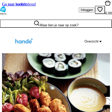
Ga naar hoofdinhoud
Ga naar zoeken
Inloggen
0.00
menu
Waar ben je naar op zoek?
Overzicht