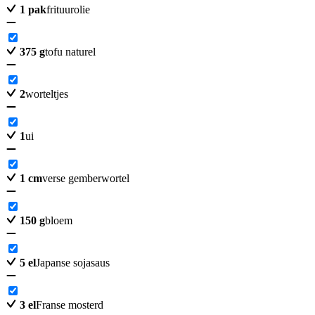
1
pak
frituurolie
375
g
tofu naturel
2
worteltjes
1
ui
1
cm
verse gemberwortel
150
g
bloem
5
el
Japanse sojasaus
3
el
Franse mosterd