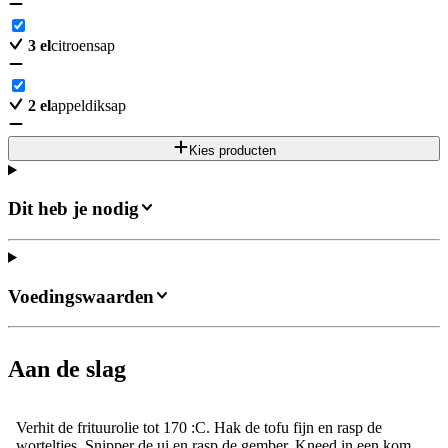
3
el
citroensap
2
el
appeldiksap
Kies producten
Dit heb je nodig
Voedingswaarden
Aan de slag
Verhit de frituurolie tot 170 :C. Hak de tofu fijn en rasp de
worteltjes. Snipper de ui en rasp de gember. Kneed in een kom