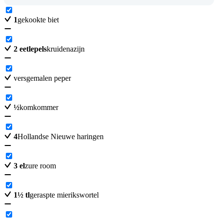
1
gekookte biet
2
eetlepels
kruidenazijn
versgemalen peper
½
komkommer
4
Hollandse Nieuwe haringen
3
el
zure room
1
½
tl
geraspte mierikswortel