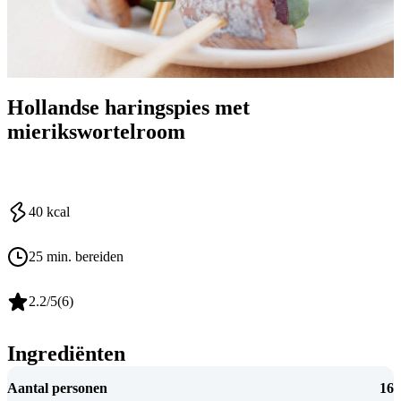
Hollandse haringspies met
mierikswortelroom
40
kcal
25 min. bereiden
2.2
/5
(
6
)
Ingrediënten
Aantal personen
16