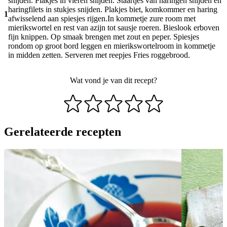
snijden. Plakjes in vieren snijden. Staartjes van haringen snijden en
haringfilets in stukjes snijden. Plakjes biet, komkommer en haring
1
afwisselend aan spiesjes rijgen.In kommetje zure room met
mierikswortel en rest van azijn tot sausje roeren. Bieslook erboven
fijn knippen. Op smaak brengen met zout en peper. Spiesjes
rondom op groot bord leggen en mierikswortelroom in kommetje
in midden zetten. Serveren met reepjes Fries roggebrood.
Wat vond je van dit recept?
Gerelateerde recepten