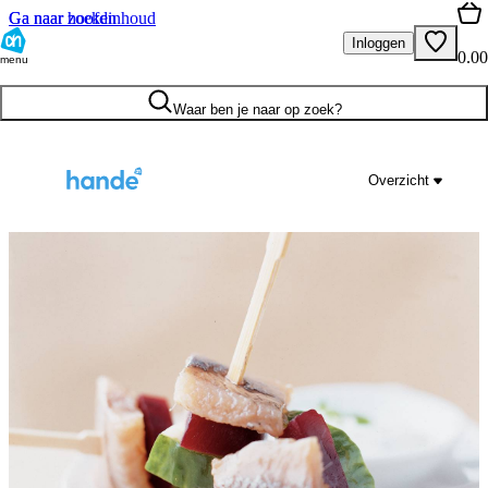
Ga naar hoofdinhoud
Ga naar zoeken
Inloggen
0.00
menu
Waar ben je naar op zoek?
Overzicht