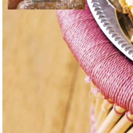
1
middelgroot scharrelei
Bakken met bladerdeeg
Instructievideo
-
02:21
min.
Dit heb je nodig