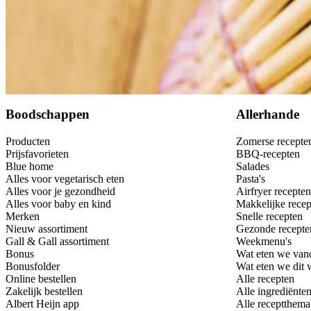
Bewaar
Boodschappen
Allerhande
Producten
Zomerse recepte
Prijsfavorieten
BBQ-recepten
Blue home
Salades
Alles voor vegetarisch eten
Pasta's
Alles voor je gezondheid
Airfryer recepten
Alles voor baby en kind
Makkelijke recep
Merken
Snelle recepten
Nieuw assortiment
Gezonde recepte
Gall & Gall assortiment
Weekmenu's
Bonus
Wat eten we van
Bonusfolder
Wat eten we dit
Online bestellen
Alle recepten
Zakelijk bestellen
Alle ingrediënte
Albert Heijn app
Alle receptthema