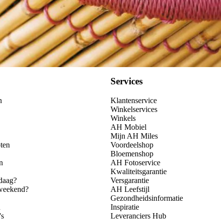
Services
n
Klantenservice
Winkelservices
Winkels
AH Mobiel
Mijn AH Miles
ten
Voordeelshop
Bloemenshop
n
AH Fotoservice
Kwaliteitsgarantie
daag?
Versgarantie
 weekend?
AH Leefstijl
Gezondheidsinformatie
n
Inspiratie
's
Leveranciers Hub