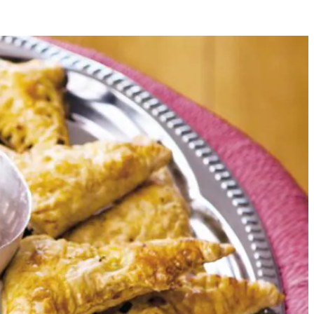
16
t.
ehoekje. Duw de randen aan met de tanden van een vork. Bestrijk de