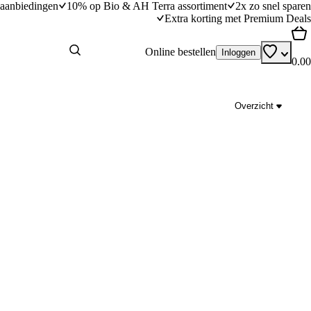
aanbiedingen
10% op Bio & AH Terra assortiment
2x zo snel sparen
Extra korting met Premium Deals
Online bestellen
Inloggen
0.00
Overzicht
Bladerdeeg camemberttaartje
dingstijd
10
min
10 minuten bereidingstijd