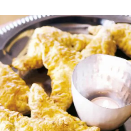
rel
sinterklaasavond
herfst
kersthapjes
de ui. Snijd de hamburger in stukjes.
ger toe en bak in 3 min. rul. Breng op smaak met de salie, peper en zou
 het mengsel erover. Bestrijk de randen met water en vouw tot een dri
n ca. 20 min. goudbruin en gaar.