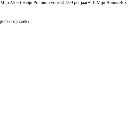
Mijn Albert Heijn Premium voor €17.99 per jaar
10 Mijn Bonus Box 
met cranberry’s en pecannoten
Paddenstoelenbouillon
20 minuten bereidingstijd
20
min
20 minuten berei