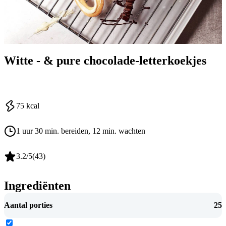
Witte - & pure chocolade-letterkoekjes
75
kcal
1 uur 30 min. bereiden
, 12 min. wachten
3.2
/5
(
43
)
Ingrediënten
Aantal porties
25