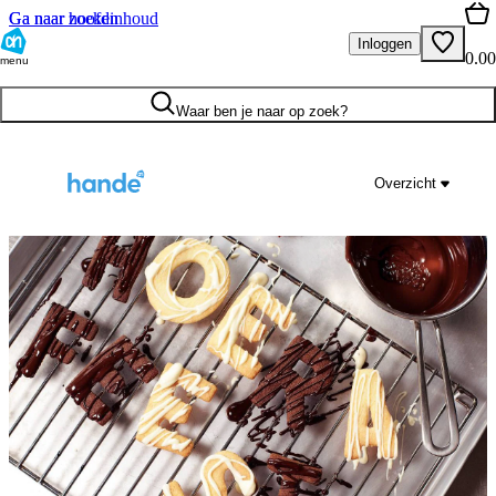
Ga naar hoofdinhoud
Ga naar zoeken
Inloggen
0.00
menu
Waar ben je naar op zoek?
Overzicht