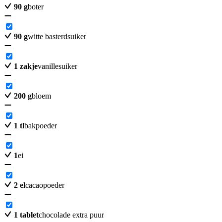
90
g
boter
90
g
witte basterdsuiker
1
zakje
vanillesuiker
200
g
bloem
1
tl
bakpoeder
1
ei
2
el
cacaopoeder
1
tablet
chocolade extra puur