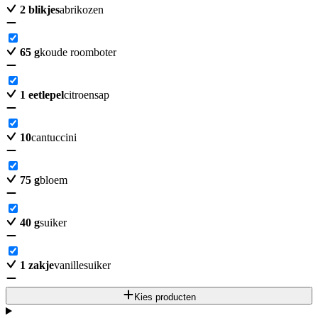
2
blikjes
abrikozen
65
g
koude roomboter
1
eetlepel
citroensap
10
cantuccini
75
g
bloem
40
g
suiker
1
zakje
vanillesuiker
Kies producten