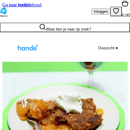
Ga naar hoofdinhoud
Ga naar zoeken
Inloggen
0.00
menu
Waar ben je naar op zoek?
Overzicht