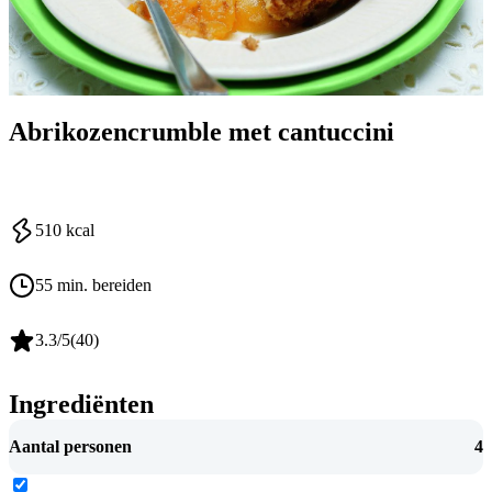
Abrikozencrumble met cantuccini
510
kcal
55 min. bereiden
3.3
/5
(
40
)
Ingrediënten
Aantal personen
4