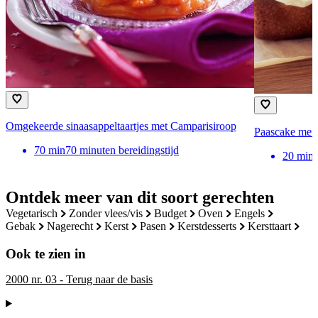
Omgekeerde sinaasappeltaartjes met Camparisiroop
Paascake met 
70
min
70 minuten bereidingstijd
20
min
Ontdek meer van dit soort gerechten
vegetarisch
zonder vlees/vis
budget
oven
engels
gebak
nagerecht
kerst
pasen
kerstdesserts
kersttaart
Ook te zien in
2000 nr. 03 - Terug naar de basis