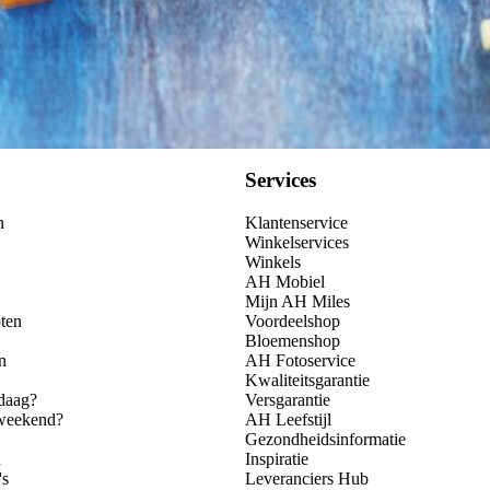
Services
n
Klantenservice
Winkelservices
Winkels
AH Mobiel
Mijn AH Miles
ten
Voordeelshop
Bloemenshop
n
AH Fotoservice
Kwaliteitsgarantie
daag?
Versgarantie
 weekend?
AH Leefstijl
Gezondheidsinformatie
n
Inspiratie
's
Leveranciers Hub