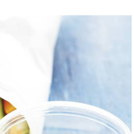
6
ten van 1 cm dik. Snijd de komkommer in 3 stukken. Snijd ze in de
en dunschiller en snijd de stengels in frieten van dezelfde afmeting als
met peper. Meng de paprika en groentefrieten en serveer in glazen