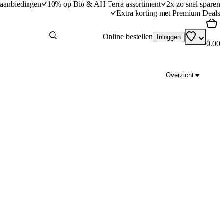
aanbiedingen
10% op Bio & AH Terra assortiment
2x zo snel sparen
Extra korting met Premium Deals
Online bestellen
Inloggen
0.00
Overzicht
onaise
Aardappelsalade met kappertjes
dingstijd
40
min
40 minuten bereidingstijd