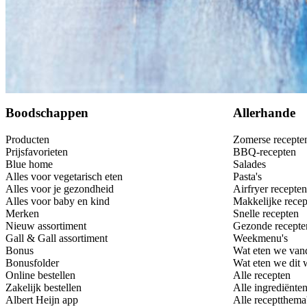
Bewaar
Boodschappen
Allerhande
Producten
Zomerse recepte
Prijsfavorieten
BBQ-recepten
Blue home
Salades
Alles voor vegetarisch eten
Pasta's
Alles voor je gezondheid
Airfryer recepten
Alles voor baby en kind
Makkelijke recep
Merken
Snelle recepten
Nieuw assortiment
Gezonde recepte
Gall & Gall assortiment
Weekmenu's
Bonus
Wat eten we van
Bonusfolder
Wat eten we dit
Online bestellen
Alle recepten
Zakelijk bestellen
Alle ingrediënte
Albert Heijn app
Alle receptthema