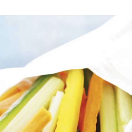
sinterklaasavond
picknick
d de stukken in de lengte in plakken van 1 cm. Snijd de plakken in frie
De zaadlijsten gebruik je niet. Schil de bleekselderij in de lengte met e
niase. Voeg de gember toe en schep alles door elkaar. Breng op smaak 