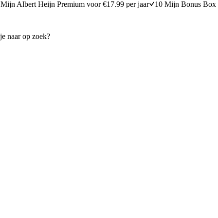
Mijn Albert Heijn Premium voor €17.99 per jaar
10 Mijn Bonus Box 
ansjovisdip
Tempurafrites met wasabimay
20 minuten bereidingstijd
40
min
40 minuten berei