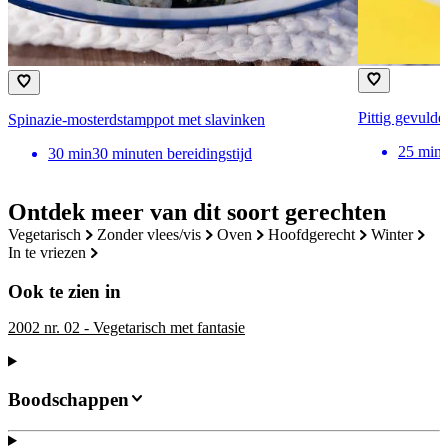
Pittig gevulde
Spinazie-mosterdstamppot met slavinken
25
min
30
min
30 minuten bereidingstijd
Ontdek meer van dit soort gerechten
vegetarisch
zonder vlees/vis
oven
hoofdgerecht
winter
in te vriezen
Ook te zien in
2002 nr. 02 - Vegetarisch met fantasie
Boodschappen