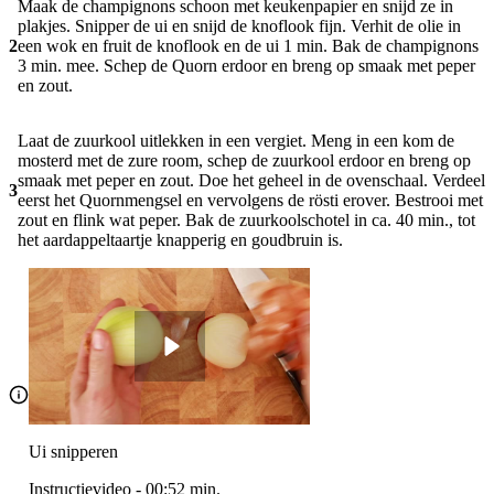
Maak de champignons schoon met keukenpapier en snijd ze in
plakjes. Snipper de ui en snijd de knoflook fijn. Verhit de olie in
2
een wok en fruit de knoflook en de ui 1 min. Bak de champignons
3 min. mee. Schep de Quorn erdoor en breng op smaak met peper
en zout.
Laat de zuurkool uitlekken in een vergiet. Meng in een kom de
mosterd met de zure room, schep de zuurkool erdoor en breng op
smaak met peper en zout. Doe het geheel in de ovenschaal. Verdeel
3
eerst het Quornmengsel en vervolgens de rösti erover. Bestrooi met
zout en flink wat peper. Bak de zuurkoolschotel in ca. 40 min., tot
het aardappeltaartje knapperig en goudbruin is.
Ui snipperen
Instructievideo
-
00:52
min.