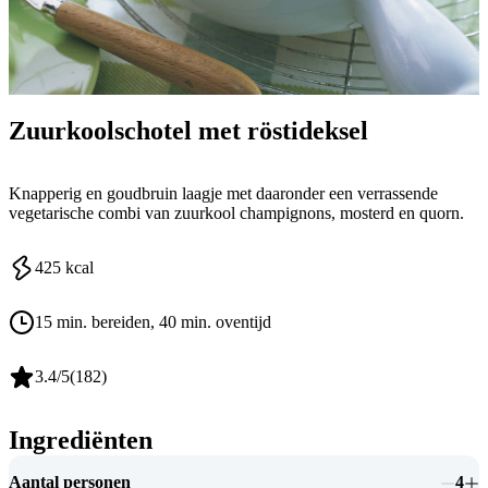
Zuurkoolschotel met röstideksel
Knapperig en goudbruin laagje met daaronder een verrassende
vegetarische combi van zuurkool champignons, mosterd en quorn.
425
kcal
15 min. bereiden
, 40 min. oventijd
3.4
/5
(
182
)
Ingrediënten
Aantal personen
4