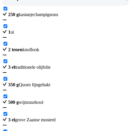
250
g
kastanjechampignons
1
ui
2
tenen
knoflook
3
el
traditionele olijfolie
350
g
Quorn fijngehakt
500
g
wijnzuurkool
3
el
grove Zaanse mosterd