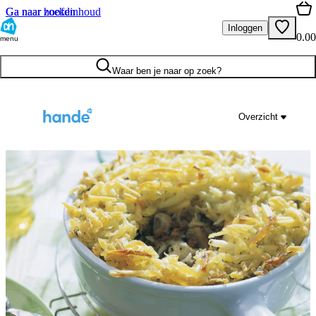
Ga naar hoofdinhoud
Ga naar zoeken
Inloggen
0.00
menu
Waar ben je naar op zoek?
Overzicht