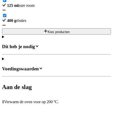
125
ml
zure room
400
g
rösties
Kies producten
Dit heb je nodig
Voedingswaarden
Aan de slag
1
Verwarm de oven voor op 200 ºC.