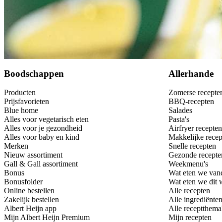
Bewaar
Boodschappen
Allerhande
Producten
Zomerse recepte
Prijsfavorieten
BBQ-recepten
Blue home
Salades
Alles voor vegetarisch eten
Pasta's
Alles voor je gezondheid
Airfryer recepten
Alles voor baby en kind
Makkelijke recep
Merken
Snelle recepten
Nieuw assortiment
Gezonde recepte
Gall & Gall assortiment
Weekmenu's
Bonus
Wat eten we van
Bonusfolder
Wat eten we dit
Online bestellen
Alle recepten
Zakelijk bestellen
Alle ingrediënte
Albert Heijn app
Alle receptthema
Mijn Albert Heijn Premium
Mijn recepten