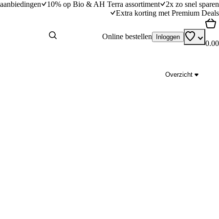
aanbiedingen
10% op Bio & AH Terra assortiment
2x zo snel sparen
Extra korting met Premium Deals
Online bestellen
Inloggen
0.00
Overzicht
lokjes
Kikkererwtencurry met tomaat
dingstijd
25
min
25 minuten bereidingstijd