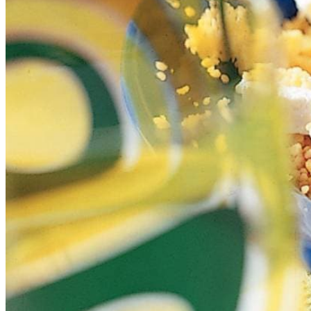
1
tl
gemalen komijn (djinten)
1
tl
gemalen koriander (ketoembar)
1
blik
gepelde tomaten
1
blik
kikkererwten
200
g
witte kaasblokjes