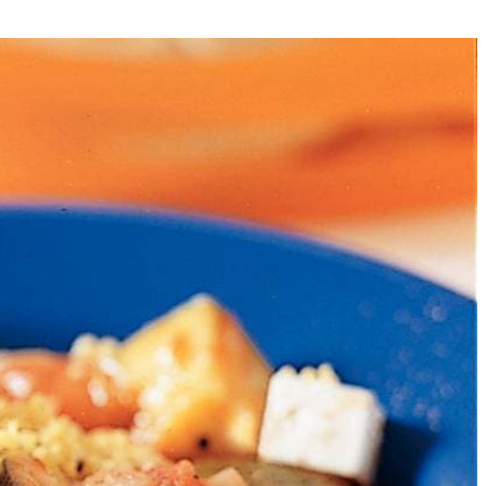
4
n grof hakken. In pan olie verhitten. Ui en courgette ca. 5 minuten
j schenken en aan kook laten komen. Mengsel afgedekt ca. 20
. Op smaak brengen met zout en peper. Kaasblokjes laten uitlekken.