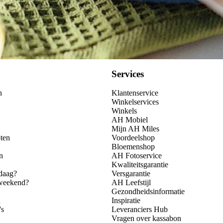
Services
n
Klantenservice
Winkelservices
Winkels
AH Mobiel
Mijn AH Miles
ten
Voordeelshop
Bloemenshop
n
AH Fotoservice
Kwaliteitsgarantie
daag?
Versgarantie
 weekend?
AH Leefstijl
Gezondheidsinformatie
n
Inspiratie
's
Leveranciers Hub
Vragen over kassabon