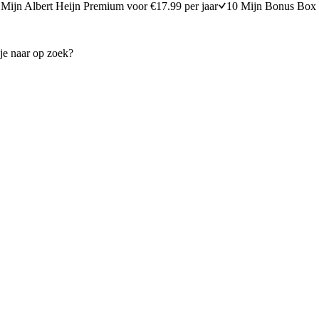
Mijn Albert Heijn Premium voor €17.99 per jaar
10 Mijn Bonus Box 
e kaasblokjes
Groentensoep met witte kaasb
20 minuten bereidingstijd
25
min
25 minuten berei