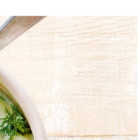
4
flook erboven en pureer met de staafmixer. Breng op smaak met peper