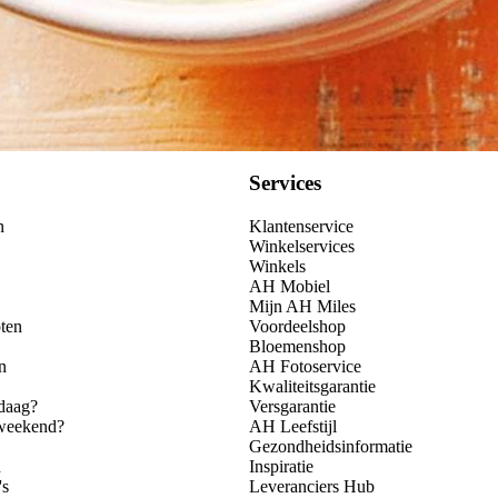
Services
n
Klantenservice
Winkelservices
Winkels
AH Mobiel
Mijn AH Miles
ten
Voordeelshop
Bloemenshop
n
AH Fotoservice
Kwaliteitsgarantie
daag?
Versgarantie
 weekend?
AH Leefstijl
Gezondheidsinformatie
n
Inspiratie
's
Leveranciers Hub