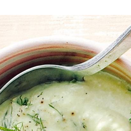
cht
barbecue
zomer
lente
 Snijd het vruchtvlees in stukjes. Doe in een hoge beker, pers de kno
e, de Griekse yoghurt en olijfolie erdoor.
Wat vond je van dit recept?