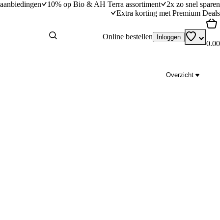
aanbiedingen
10% op Bio & AH Terra assortiment
2x zo snel sparen
Extra korting met Premium Deals
Online bestellen
Inloggen
0.00
Overzicht
Tzatziki met appel en dille
dingstijd
10
min
10 minuten bereidingstijd