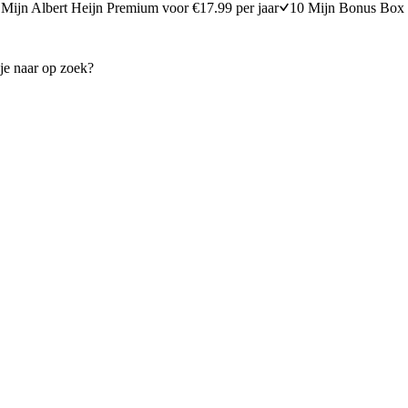
Mijn Albert Heijn Premium voor €17.99 per jaar
10 Mijn Bonus Box 
Tzatziki met dille
10 minuten bereidingstijd
10
min
10 minuten berei