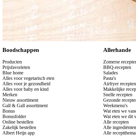
Bewaar
Boodschappen
Allerhande
Producten
Zomerse recepte
Prijsfavorieten
BBQ-recepten
Blue home
Salades
Alles voor vegetarisch eten
Pasta's
Alles voor je gezondheid
Airfryer recepten
Alles voor baby en kind
Makkelijke recep
Merken
Snelle recepten
Nieuw assortiment
Gezonde recepte
Gall & Gall assortiment
Weekmenu's
Bonus
Wat eten we van
Bonusfolder
Wat eten we dit
Online bestellen
Alle recepten
Zakelijk bestellen
Alle ingrediënte
Albert Heijn app
Alle receptthema