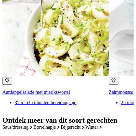
Aardappelsalade met mierikswortel
Zalmmousse m
35
min
35 minuten bereidingstijd
25
min
Ontdek meer van dit soort gerechten
saus/dressing
borrelhapje
bijgerecht
winter