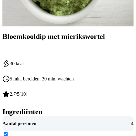
Bloemkooldip met mierikswortel
30
kcal
5 min. bereiden
, 30 min. wachten
2.7
/5
(
10
)
Ingrediënten
Aantal personen
4