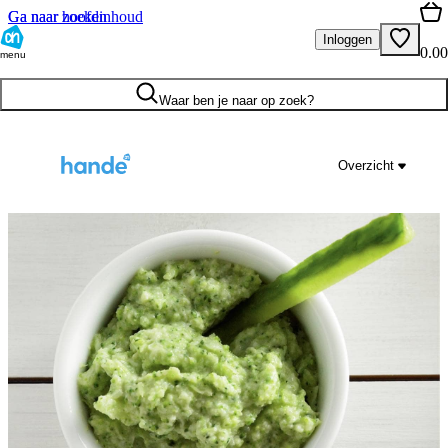
Ga naar hoofdinhoud
Ga naar zoeken
Inloggen
0.00
menu
Waar ben je naar op zoek?
Overzicht