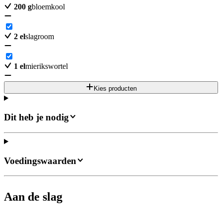
200
g
bloemkool
2
el
slagroom
1
el
mierikswortel
Kies producten
Dit heb je nodig
Voedingswaarden
Aan de slag