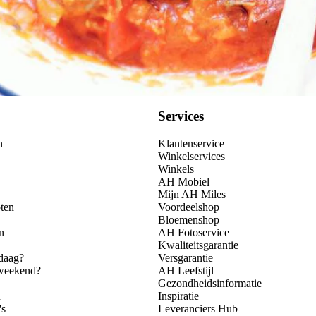
Services
n
Klantenservice
Winkelservices
Winkels
AH Mobiel
Mijn AH Miles
ten
Voordeelshop
Bloemenshop
n
AH Fotoservice
Kwaliteitsgarantie
daag?
Versgarantie
 weekend?
AH Leefstijl
Gezondheidsinformatie
n
Inspiratie
's
Leveranciers Hub