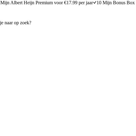
Mijn Albert Heijn Premium voor €17.99 per jaar
10 Mijn Bonus Box 
met spekjes
Aardappeltortilla met tomaten
30 minuten bereidingstijd
25
min
25 minuten berei