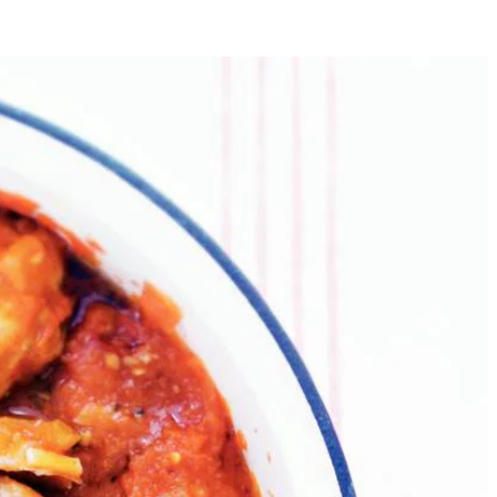
4
in 4 min. rondom bruin. Neem de kip vervolgens uit de pan en bak de
et peper en zout. Bak het geheel nog 3 min.
luminiumfolie. Zet het vuur hoog en laat de saus 6 min. inkoken.
m op laag vuur in ca. 15 min.