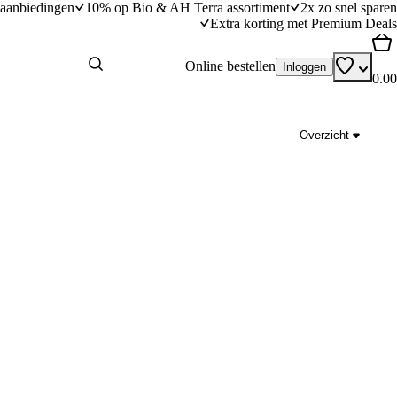
aanbiedingen
10% op Bio & AH Terra assortiment
2x zo snel sparen
Extra korting met Premium Deals
Online bestellen
Inloggen
0.00
Overzicht
salade
Makkelijke paella met kip en gamba's
dingstijd
30
min
30 minuten bereidingstijd