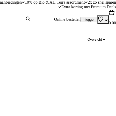
aanbiedingen
10% op Bio & AH Terra assortiment
2x zo snel sparen
Extra korting met Premium Deals
Online bestellen
Inloggen
0.00
Overzicht
rella
Fusilli al prosciutto
dingstijd
20
min
20 minuten bereidingstijd