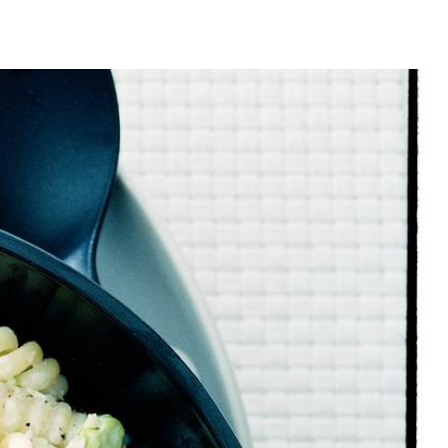
4
.
otten zachtjes 3 min. in de boter. Roer de groene tuinboontjes erdoor
 pasta af, schep de pasta door de saus en breng het gerecht op smaak
e repen parmaham erover. Geef de kaas apart erbij.