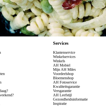
Services
n
Klantenservice
Winkelservices
Winkels
AH Mobiel
Mijn AH Miles
ten
Voordeelshop
Bloemenshop
n
AH Fotoservice
Kwaliteitsgarantie
daag?
Versgarantie
 weekend?
AH Leefstijl
Gezondheidsinformatie
n
Inspiratie