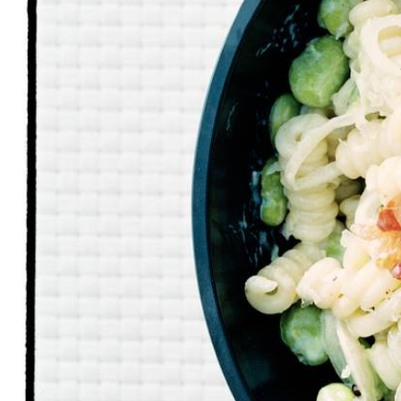
150
g
fusilli
50
g
geraspte Parmezaanse kaas