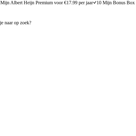
Mijn Albert Heijn Premium voor €17.99 per jaar
10 Mijn Bonus Box 
oorjaarsgroenten
Lasagne met tomaat en mozza
15 minuten bereidingstijd
30
min
30 minuten berei