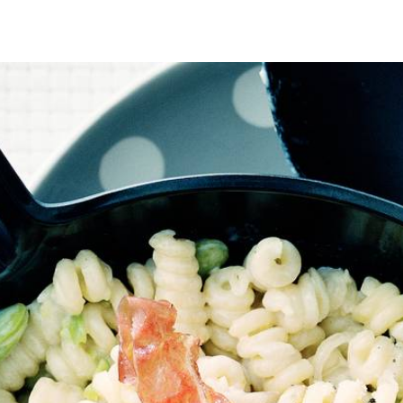
r de grijze velletjes van de boontjes. Snijd de parmaham in brede repen
napperig. Schep ze uit de pan op een stukje keukenpapier. Fruit de sjal
us zachtjes 2 minuten.
Schep enkele eetlepels kookvocht van de pasta in een schaaltje. Giet de
okvocht toe. Verdeel het gerecht over 4 diepe warme borden en strooi d
Wat vond je van dit recept?