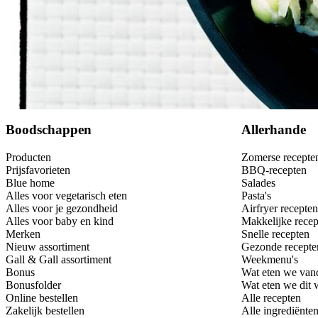
Bewaar
Boodschappen
Allerhande
Producten
Zomerse recepte
Prijsfavorieten
BBQ-recepten
Blue home
Salades
Alles voor vegetarisch eten
Pasta's
Alles voor je gezondheid
Airfryer recepten
Alles voor baby en kind
Makkelijke recep
Merken
Snelle recepten
Nieuw assortiment
Gezonde recepte
Gall & Gall assortiment
Weekmenu's
Bonus
Wat eten we van
Bonusfolder
Wat eten we dit
Online bestellen
Alle recepten
Zakelijk bestellen
Alle ingrediënte