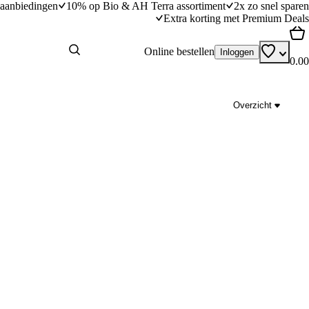
aanbiedingen
10% op Bio & AH Terra assortiment
2x zo snel sparen
Extra korting met Premium Deals
Online bestellen
Inloggen
0.00
Overzicht
Sandwich met Marokkaanse schijf
dingstijd
15
min
15 minuten bereidingstijd