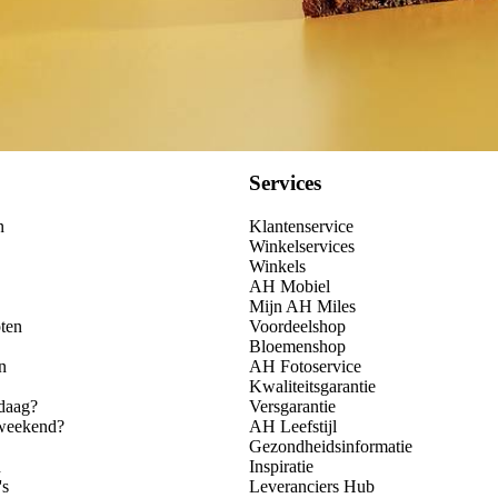
Services
n
Klantenservice
Winkelservices
Winkels
AH Mobiel
Mijn AH Miles
ten
Voordeelshop
Bloemenshop
n
AH Fotoservice
Kwaliteitsgarantie
daag?
Versgarantie
 weekend?
AH Leefstijl
Gezondheidsinformatie
n
Inspiratie
's
Leveranciers Hub