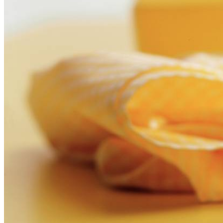
2
sneetjes
meergranenbrood
5
g
halvarine
paar blaadjes veldsla