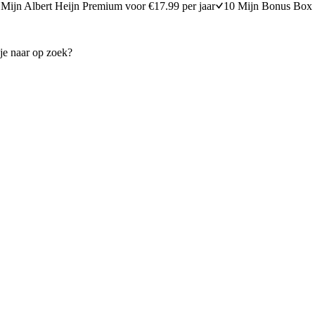
Mijn Albert Heijn Premium voor €17.99 per jaar
10 Mijn Bonus Box 
nato'
Sandwich met tonijnsalade
10 minuten bereidingstijd
15
min
15 minuten berei