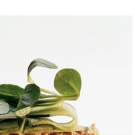
1
op smaak met peper en zout. Besmeer de sneetjes brood dun met
p. Snijd diagonaal door.