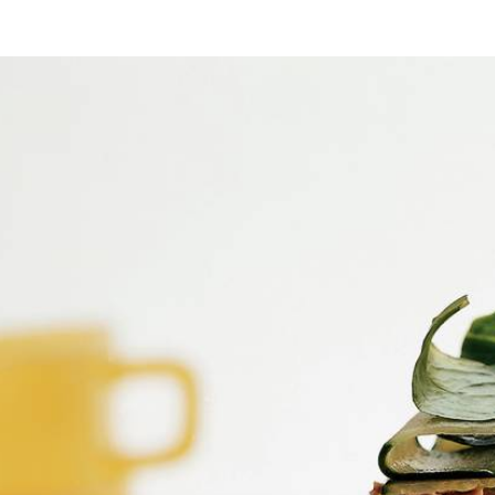
n kom de tonijn, citroensap, halvanaise en bosui door elkaar. Breng 
de erop en verdeel de veldsla erover. Leg het andere sneetje brood ero
Wat vond je van dit recept?