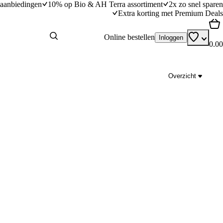
aanbiedingen
10% op Bio & AH Terra assortiment
2x zo snel sparen
Extra korting met Premium Deals
Online bestellen
Inloggen
0.00
Overzicht
inerwten en filetlapjes
Frisse smoothie met munt, limoen en bosvruc
dingstijd
5
min
5 minuten bereidingstijd