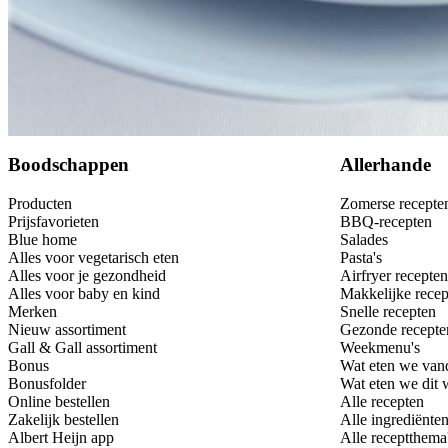
Bewaar
Boodschappen
Allerhande
Producten
Zomerse recepte
Prijsfavorieten
BBQ-recepten
Blue home
Salades
Alles voor vegetarisch eten
Pasta's
Alles voor je gezondheid
Airfryer recepten
Alles voor baby en kind
Makkelijke recep
Merken
Snelle recepten
Nieuw assortiment
Gezonde recepte
Gall & Gall assortiment
Weekmenu's
Bonus
Wat eten we van
Bonusfolder
Wat eten we dit
Online bestellen
Alle recepten
Zakelijk bestellen
Alle ingrediënte
Albert Heijn app
Alle receptthema