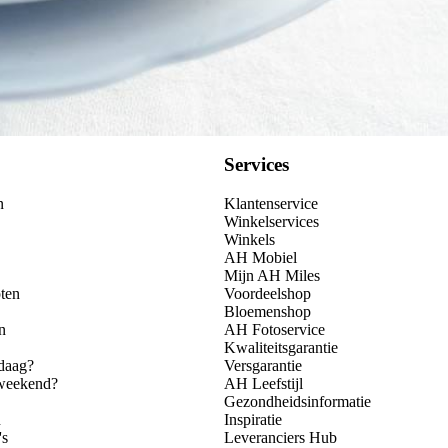
Services
n
Klantenservice
Winkelservices
Winkels
AH Mobiel
Mijn AH Miles
ten
Voordeelshop
Bloemenshop
n
AH Fotoservice
Kwaliteitsgarantie
daag?
Versgarantie
 weekend?
AH Leefstijl
Gezondheidsinformatie
n
Inspiratie
's
Leveranciers Hub