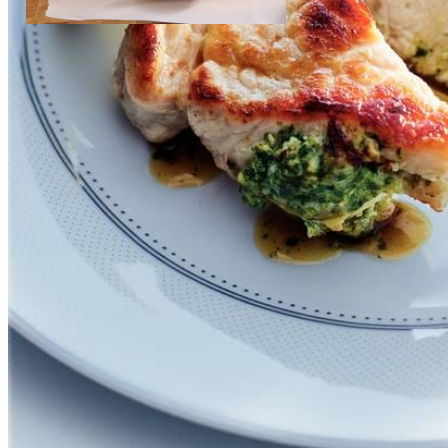
3
el
olijfolie
Vlees vullen
Instructievideo
-
01:20
min.
Dit heb je nodig