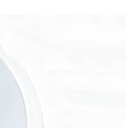
4
nt, de mosterd, 1 el olie, het limoensap en peper en zout tot een
s op laag vuur in ca. 12 min. gaar worden.
 verdeel over 4 borden. Garneer met de limoen. Lekker met
r komen.