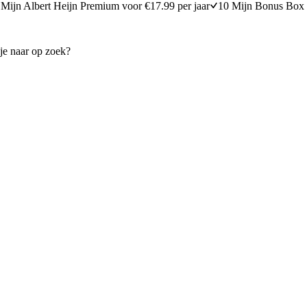
Mijn Albert Heijn Premium voor €17.99 per jaar
10 Mijn Bonus Box 
limoen en munt
Spaghetti met tomatensaus, tu
minuten bereidingstijd
15
min
15 minuten berei