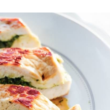
kerstdiner
 soort envelopje ontstaat. Pers 1/2 limoen uit. Pureer de knoflook, de mu
eper en zout en bak het op middelhoog vuur rondom bruin. Laat het vlee
. Snijd de rest van de limoen in partjes. Snijd het vlees in plakken en
ar afgedekt in de koelkast, en laat voor het braden op kamertemperatuu