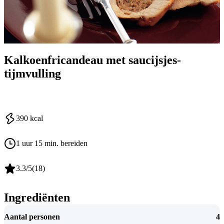
Kalkoenfricandeau met saucijsjes-
tijmvulling
390
kcal
1 uur 15 min. bereiden
3.3
/5
(
18
)
Ingrediënten
Aantal personen
4