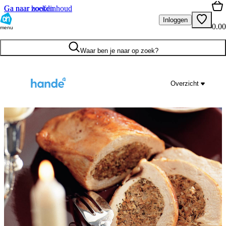
Ga naar hoofdinhoud
Ga naar zoeken
Inloggen
0.00
menu
Waar ben je naar op zoek?
Overzicht