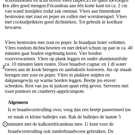
schoonboenen en schil boven vlees raspen.Ei en sjalot toevoegen
1
en alles goed mengen.Fricandeau aan één korte kant tot ca. 2 cm
van wand insnijden zodat zak ontstaat. Vlees aan binnenkant
bestrooien met zout en peper en vullen met worstmengsel. Vlees
met cocktailprikkers goed dichtsteken. Tot gebruik in koelkast
bewaren.
Vlees bestrooien met zout en peper. In braadpan boter verhitten.
Vlees rondom dichtschroeien en met deksel schuin op pan in ca. 40
minuten gaar braden regelmatig keren. Vier borden
voorverwarmen. Vlees op plank leggen en onder aluminiumfolie
ca. 10 minuten laten rusten. Door braadvet cognac en 1 dl water
2
roeren aan de kook brengen en aanbaksels losroeren. Jus op smaak
brengen met zout en peper. Vlees in plakken snijden en
dakpansgewijs op warme borden leggen. Beetje jus erover
schenken. Rest van jus in juskom apart erbij geven. Serveren met
roast potatoes en cranberry-appelcompote.
Algemeen
Is er braadworstvulling over, voeg dan een beetje paneermeel toe
en maak er kleine balletjes van. Bak de balletjes de laatste 5
minuten met de kalkoenfricandeau mee. U kunt voor de
braadworstvulling ook runderbraadworst gebruiken. De