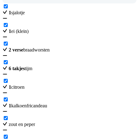
1
sjalotje
1
ei (klein)
2
verse
braadworsten
6
takjes
tijm
1
citroen
1
kalkoenfricandeau
zout en peper