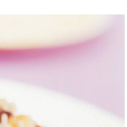
4
gdeppen. In braadpan boter verhitten. Spek ca. 2 minuten bakken.
 water en kippenbouillontablet toevoegen en geheel ca. 10 minuten