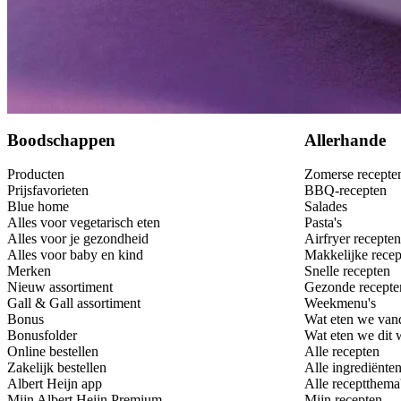
Bewaar
Boodschappen
Allerhande
Producten
Zomerse recepte
Prijsfavorieten
BBQ-recepten
Blue home
Salades
Alles voor vegetarisch eten
Pasta's
Alles voor je gezondheid
Airfryer recepten
Alles voor baby en kind
Makkelijke recep
Merken
Snelle recepten
Nieuw assortiment
Gezonde recepte
Gall & Gall assortiment
Weekmenu's
Bonus
Wat eten we van
Bonusfolder
Wat eten we dit
Online bestellen
Alle recepten
Zakelijk bestellen
Alle ingrediënte
Albert Heijn app
Alle receptthema
Mijn Albert Heijn Premium
Mijn recepten