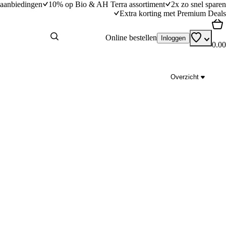
aanbiedingen
10% op Bio & AH Terra assortiment
2x zo snel sparen
Extra korting met Premium Deals
Online bestellen
Inloggen
0.00
Overzicht
Tropische rijstschotel met banaan
dingstijd
25
min
25 minuten bereidingstijd