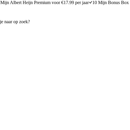
Mijn Albert Heijn Premium voor €17.99 per jaar
10 Mijn Bonus Box 
s in stroganoffsaus
Witlof met kerriesaus
25 minuten bereidingstijd
30
min
30 minuten berei