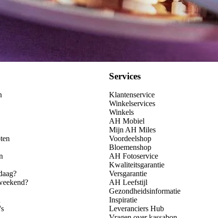
Services
n
Klantenservice
Winkelservices
Winkels
AH Mobiel
Mijn AH Miles
ten
Voordeelshop
Bloemenshop
n
AH Fotoservice
Kwaliteitsgarantie
daag?
Versgarantie
 weekend?
AH Leefstijl
Gezondheidsinformatie
n
Inspiratie
's
Leveranciers Hub
Vragen over kassabon