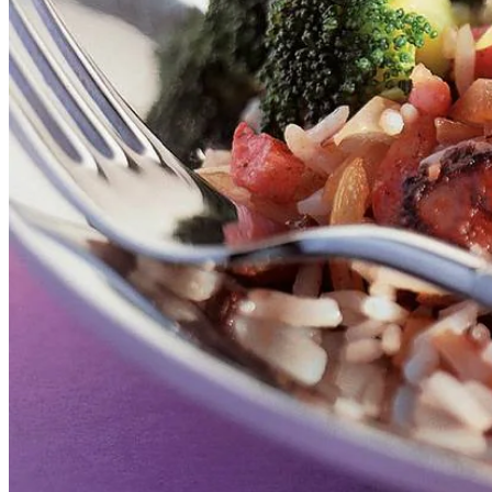
100
g
rozijnen
1
pak
snelkookrijst
1
kippenbouillontablet