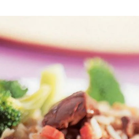
en. Ui pellen en snipperen. Kippenlevertjes in stukken snijden en droo
eebakken. Rozijnen en rijst toevoegen en ca. 1 minuut meebakken. 6 dl
en. Rijstgerecht serveren met broccoli.
Wat vond je van dit recept?