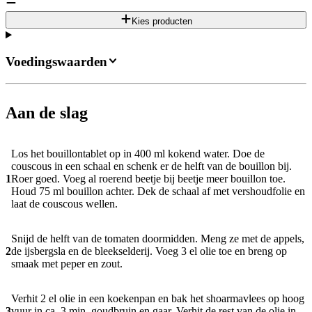
Kies producten
Voedingswaarden
Aan de slag
Los het bouillontablet op in 400 ml kokend water. Doe de
couscous in een schaal en schenk er de helft van de bouillon bij.
1
Roer goed. Voeg al roerend beetje bij beetje meer bouillon toe.
Houd 75 ml bouillon achter. Dek de schaal af met vershoudfolie en
laat de couscous wellen.
Snijd de helft van de tomaten doormidden. Meng ze met de appels,
2
de ijsbergsla en de bleekselderij. Voeg 3 el olie toe en breng op
smaak met peper en zout.
Verhit 2 el olie in een koekenpan en bak het shoarmavlees op hoog
3
vuur in ca. 3 min. goudbruin en gaar. Verhit de rest van de olie in