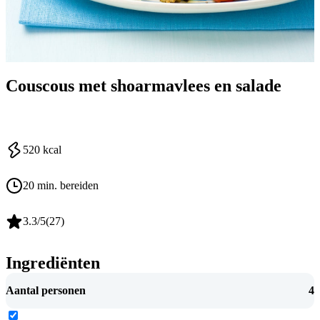
Couscous met shoarmavlees en salade
520
kcal
20 min. bereiden
3.3
/5
(
27
)
Ingrediënten
Aantal personen
4