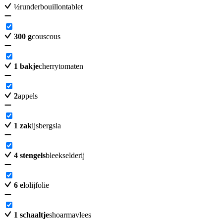
½
runderbouillontablet
300
g
couscous
1
bakje
cherrytomaten
2
appels
1
zak
ijsbergsla
4
stengels
bleekselderij
6
el
olijfolie
1
schaaltje
shoarmavlees