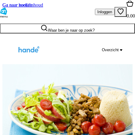
Ga naar hoofdinhoud
Ga naar zoeken
Inloggen
0.00
menu
Waar ben je naar op zoek?
Overzicht