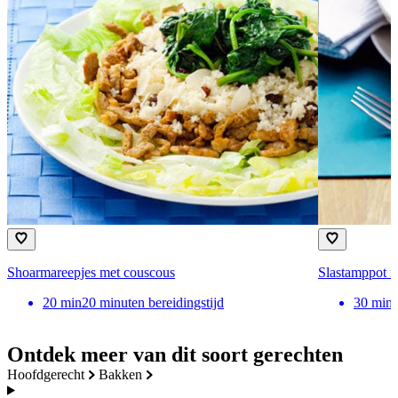
Shoarmareepjes met couscous
Slastamppot m
20
min
20 minuten bereidingstijd
30
min
Ontdek meer van dit soort gerechten
hoofdgerecht
bakken