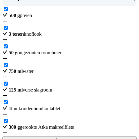
500
g
preien
3
tenen
knoflook
50
g
ongezouten roomboter
750
ml
water
125
ml
verse slagroom
1
tuinkruidenbouillontablet
300
g
gerookte Atka makreelfilets