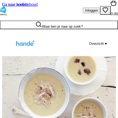
Ga naar hoofdinhoud
Ga naar zoeken
Inloggen
0.00
menu
Waar ben je naar op zoek?
Overzicht