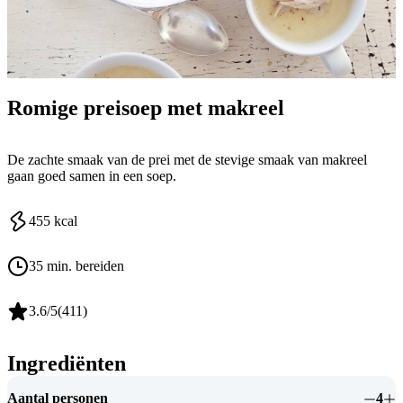
Romige preisoep met makreel
De zachte smaak van de prei met de stevige smaak van makreel
gaan goed samen in een soep.
455
kcal
35 min. bereiden
3.6
/5
(
411
)
Ingrediënten
Aantal personen
4