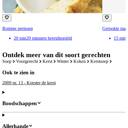
Romige preisoep
Gerookte mak
20
min
20 minuten bereidingstijd
15
min
Ontdek meer van dit soort gerechten
soep
voorgerecht
kerst
winter
koken
kerstsoep
Ook te zien in
2009 nr. 13 - Koester de kerst
Boodschappen
Allerhande