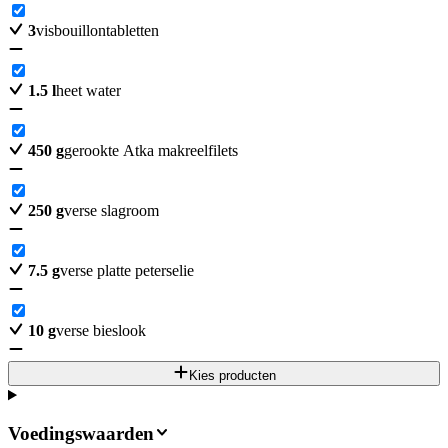
3
visbouillontabletten
1.5
l
heet water
450
g
gerookte Atka makreelfilets
250
g
verse slagroom
7.5
g
verse platte peterselie
10
g
verse bieslook
Kies producten
Voedingswaarden