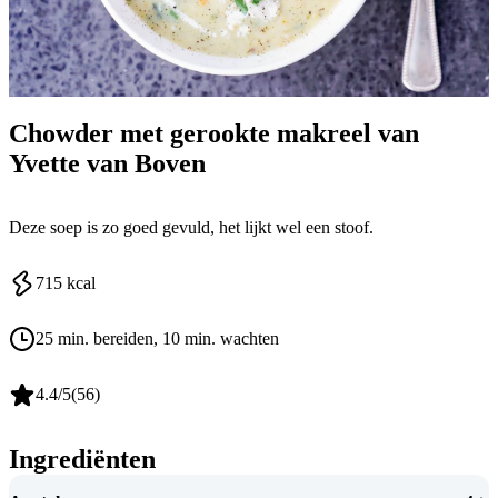
Chowder met gerookte makreel van
Yvette van Boven
Deze soep is zo goed gevuld, het lijkt wel een stoof.
715
kcal
25 min. bereiden
, 10 min. wachten
4.4
/5
(
56
)
Ingrediënten