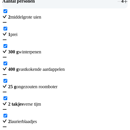
Aantal personen
4
2
middelgrote uien
1
prei
300
g
winterpenen
400
g
vastkokende aardappelen
25
g
ongezouten roomboter
2
takjes
verse tijm
2
laurierblaadjes