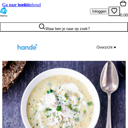
Ga naar hoofdinhoud
Ga naar zoeken
Inloggen
0.00
menu
Waar ben je naar op zoek?
Overzicht