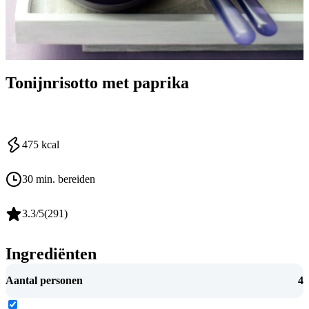
Tonijnrisotto met paprika
475
kcal
30 min. bereiden
3.3
/5
(
291
)
Ingrediënten
Aantal personen
4