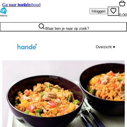
Ga naar hoofdinhoud
Ga naar zoeken
Inloggen
0.00
menu
Waar ben je naar op zoek?
Overzicht