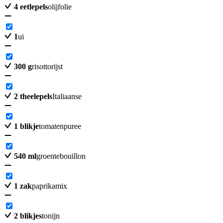
4
eetlepels
olijfolie
1
ui
300
g
risottorijst
2
theelepels
Italiaanse
1
blikje
tomatenpuree
540
ml
groentebouillon
1
zak
paprikamix
2
blikjes
tonijn