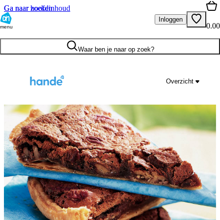
Ga naar hoofdinhoud
Ga naar zoeken
Inloggen
0.00
menu
Waar ben je naar op zoek?
Overzicht