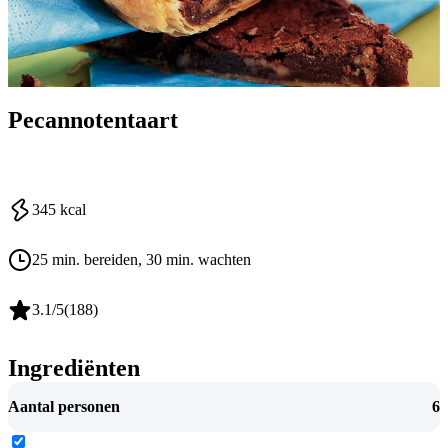
Pecannotentaart
345
kcal
25 min. bereiden
, 30 min. wachten
3.1
/5
(
188
)
Ingrediënten
Aantal personen
6