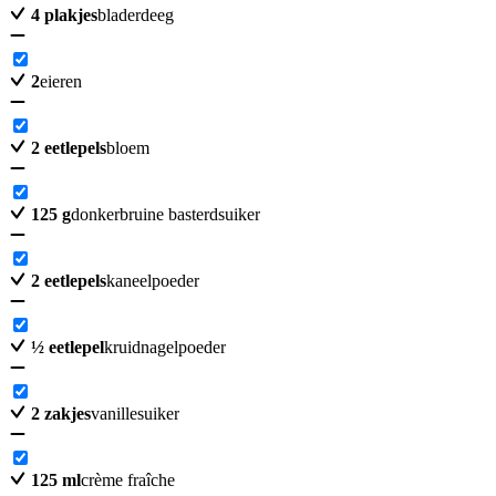
4
plakjes
bladerdeeg
2
eieren
2
eetlepels
bloem
125
g
donkerbruine basterdsuiker
2
eetlepels
kaneelpoeder
½
eetlepel
kruidnagelpoeder
2
zakjes
vanillesuiker
125
ml
crème fraîche