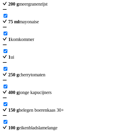
200
g
meergranenrijst
75
ml
mayonaise
1
komkommer
1
ui
250
g
cherrytomaten
400
g
jonge kapucijners
150
g
belegen boerenkaas 30+
100
g
eikenbladslamelange