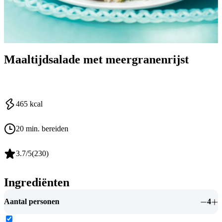
Maaltijdsalade met meergranenrijst
465
kcal
20 min. bereiden
3.7
/5
(
230
)
Ingrediënten
Aantal personen
4