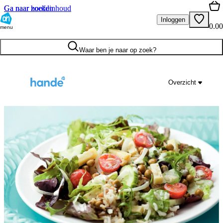
Ga naar hoofdinhoud
Ga naar zoeken
Inloggen
0.00
menu
Waar ben je naar op zoek?
Overzicht