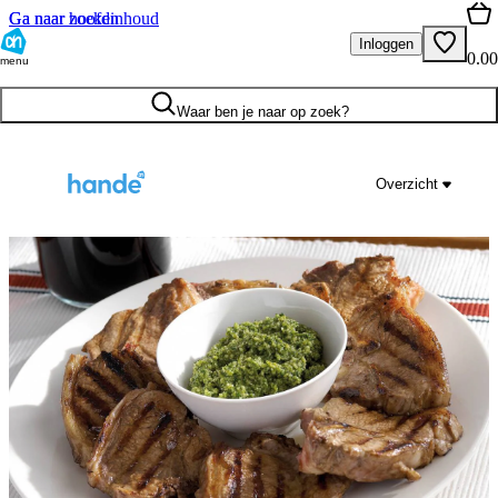
Ga naar hoofdinhoud
Ga naar zoeken
Inloggen
0.00
menu
Waar ben je naar op zoek?
Overzicht