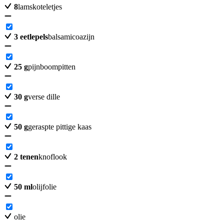
8
lamskoteletjes
3
eetlepels
balsamicoazijn
25
g
pijnboompitten
30
g
verse dille
50
g
geraspte pittige kaas
2
tenen
knoflook
50
ml
olijfolie
olie