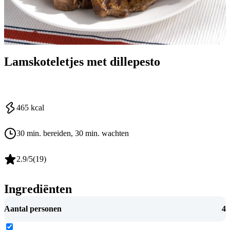
Lamskoteletjes met dillepesto
465
kcal
30 min. bereiden
, 30 min. wachten
2.9
/5
(
19
)
Ingrediënten
Aantal personen
4