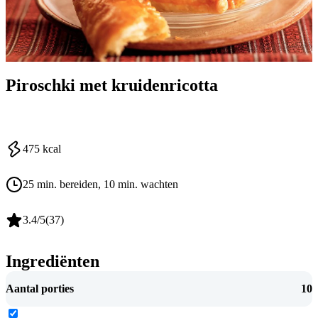
Piroschki met kruidenricotta
475
kcal
25 min. bereiden
, 10 min. wachten
3.4
/5
(
37
)
Ingrediënten
Aantal porties
10