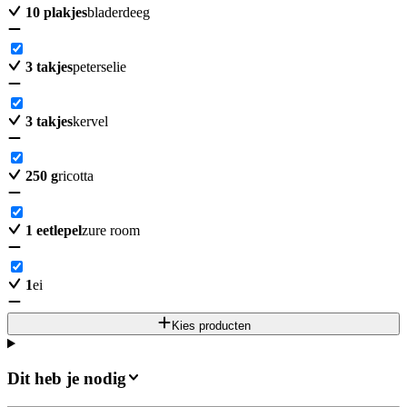
10
plakjes
bladerdeeg
3
takjes
peterselie
3
takjes
kervel
250
g
ricotta
1
eetlepel
zure room
1
ei
Kies producten
Dit heb je nodig