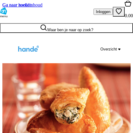
Ga naar hoofdinhoud
Ga naar zoeken
Inloggen
0.00
menu
Waar ben je naar op zoek?
Overzicht