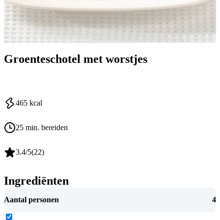
Groenteschotel met worstjes
465
kcal
25 min. bereiden
3.4
/5
(
22
)
Ingrediënten
Aantal personen
4