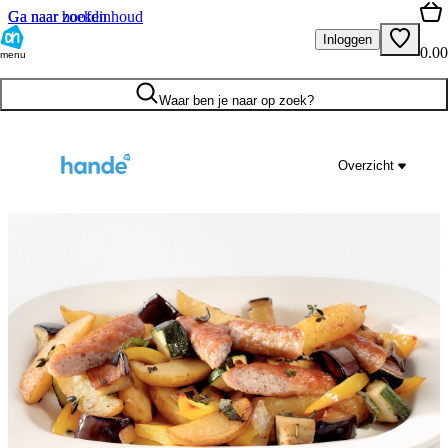
Ga naar hoofdinhoud
Ga naar zoeken
Inloggen
0.00
menu
Waar ben je naar op zoek?
Overzicht