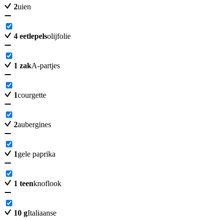
2
uien
4
eetlepels
olijfolie
1
zak
A-partjes
1
courgette
2
aubergines
1
gele paprika
1
teen
knoflook
10
g
Italiaanse