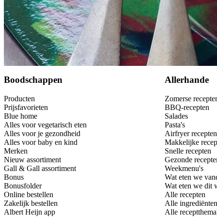
Bewaar
Boodschappen
Allerhande
Producten
Zomerse recepte
Prijsfavorieten
BBQ-recepten
Blue home
Salades
Alles voor vegetarisch eten
Pasta's
Alles voor je gezondheid
Airfryer recepten
Alles voor baby en kind
Makkelijke recep
Merken
Snelle recepten
Nieuw assortiment
Gezonde recepte
Gall & Gall assortiment
Weekmenu's
Bonus
Wat eten we van
Bonusfolder
Wat eten we dit
Online bestellen
Alle recepten
Zakelijk bestellen
Alle ingrediënte
Albert Heijn app
Alle receptthema