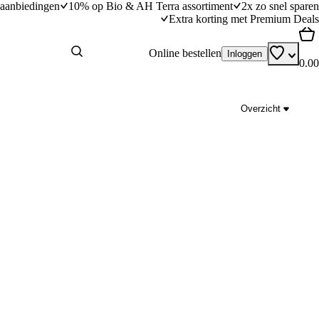
aanbiedingen
10% op Bio & AH Terra assortiment
2x zo snel sparen
Extra korting met Premium Deals
Online bestellen
Inloggen
0.00
Overzicht
rnalen
Ananascurry met garnalen
dingstijd
20
min
20 minuten bereidingstijd