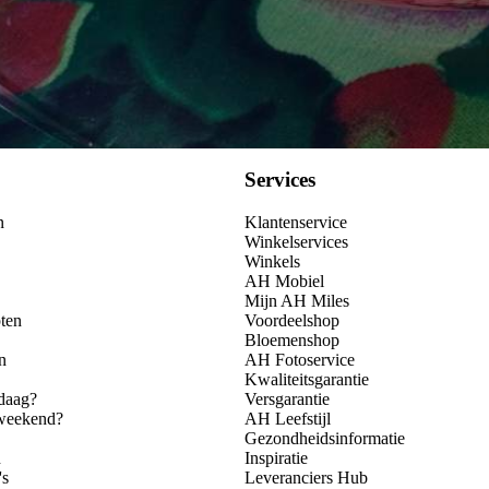
Services
n
Klantenservice
Winkelservices
Winkels
AH Mobiel
Mijn AH Miles
ten
Voordeelshop
Bloemenshop
n
AH Fotoservice
Kwaliteitsgarantie
daag?
Versgarantie
 weekend?
AH Leefstijl
Gezondheidsinformatie
n
Inspiratie
's
Leveranciers Hub