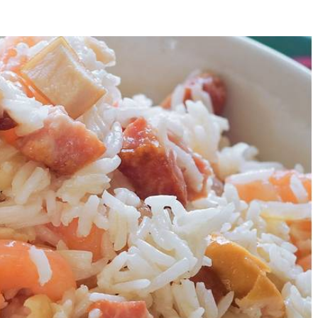
6
es. Voeg het ontbijtspek toe en pak dit op hoog vuur al omscheppend
ootje onder water staat). Breng op smaak met de Maggi-blokjes en
el van de pan op laag vuur in 30 minuten gaar worden, eventueel op
ker en een snufje zout.