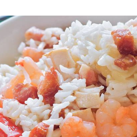
moor de ui en knoflook in 5 min. glazig. Snijd het ontbijtspek in blokj
s de spekjes knapperig zijn. Bak even mee en schenk de kokosmelk erbij.
or het garnalenmengsel, schenk het water erbij (tot de rijst een vingerk
uur laag, duw het pepertje in de rijst en laat het gerecht met de deks
j als de rijst aan de bodem gaat plakken.
omkommer. Snijd alles in blokjes en meng dit met 100 ml azijn, 6 el sui
Wat vond je van dit recept?