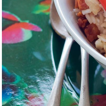
200
g
scharrel gerookte kipfilets
200
ml
kokosmelk
500
g
basmatirijst
500
ml
water
3
maggiblokjes
1
rode peper