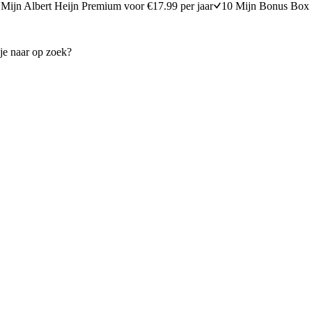
Mijn Albert Heijn Premium voor €17.99 per jaar
10 Mijn Bonus Box 
oreng met garnalen en ei
Indiase rijst met mango en ga
25 minuten bereidingstijd
20
min
20 minuten berei