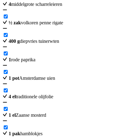
4
middelgrote scharreleieren
½
zak
volkoren penne rigate
400
g
diepvries tuinerwten
1
rode paprika
1
pot
Amsterdamse uien
4
el
traditionele olijfolie
1
el
Zaanse mosterd
1
pak
hamblokjes