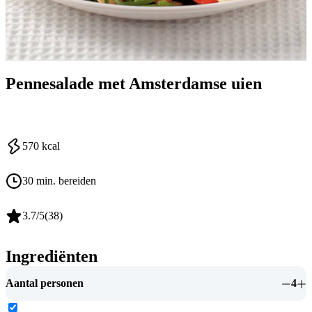
Pennesalade met Amsterdamse uien
570
kcal
30 min. bereiden
3.7
/5
(
38
)
Ingrediënten
Aantal personen
4