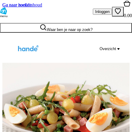
Ga naar hoofdinhoud
Ga naar zoeken
Inloggen
0.00
menu
Waar ben je naar op zoek?
Overzicht