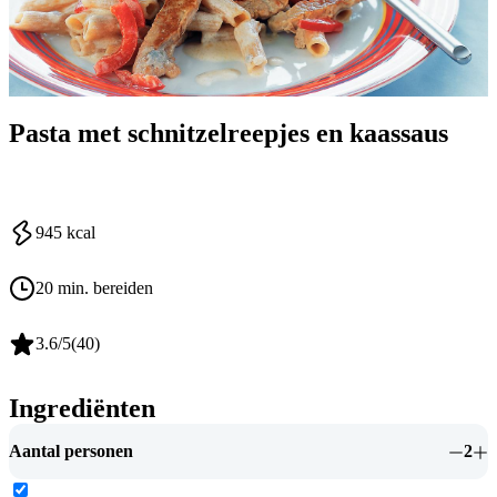
Pasta met schnitzelreepjes en kaassaus
945
kcal
20 min. bereiden
3.6
/5
(
40
)
Ingrediënten
Aantal personen
2