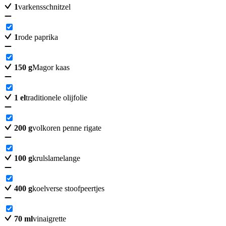
1
varkensschnitzel
1
rode paprika
150
g
Magor kaas
1
el
traditionele olijfolie
200
g
volkoren penne rigate
100
g
krulslamelange
400
g
koelverse stoofpeertjes
70
ml
vinaigrette