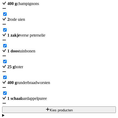
400
g
champignons
2
rode uien
1
zakje
verse peterselie
1
doos
tuinbonen
25
g
boter
400
g
runderbraadworsten
1
schaal
aardappelpuree
Kies producten