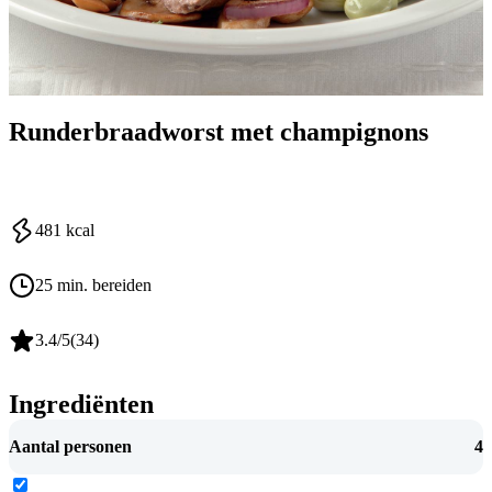
Runderbraadworst met champignons
481
kcal
25 min. bereiden
3.4
/5
(
34
)
Ingrediënten
Aantal personen
4