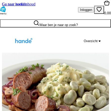
Ga naar hoofdinhoud
Ga naar zoeken
Inloggen
0.00
menu
Waar ben je naar op zoek?
Overzicht