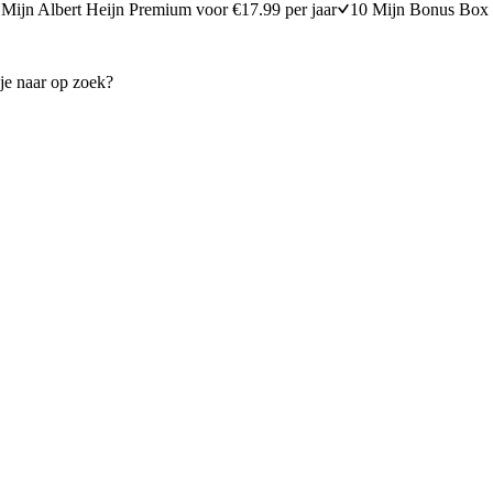
Mijn Albert Heijn Premium voor €17.99 per jaar
10 Mijn Bonus Box 
d met 100% pindakaas en appel
Overnight oats met banaan en
minuten bereidingstijd
5
min
5 minuten bereidi