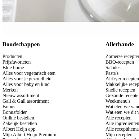
Bewaar
Boodschappen
Allerhande
Producten
Zomerse recepte
Prijsfavorieten
BBQ-recepten
Blue home
Salades
Alles voor vegetarisch eten
Pasta's
Alles voor je gezondheid
Airfryer recepten
Alles voor baby en kind
Makkelijke recep
Merken
Snelle recepten
Nieuw assortiment
Gezonde recepte
Gall & Gall assortiment
Weekmenu's
Bonus
Wat eten we van
Bonusfolder
Wat eten we dit
Online bestellen
Alle recepten
Zakelijk bestellen
Alle ingrediënte
Albert Heijn app
Alle receptthema
Mijn Albert Heijn Premium
Mijn recepten