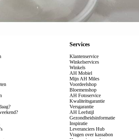
Services
n
Klantenservice
Winkelservices
Winkels
AH Mobiel
Mijn AH Miles
ten
Voordeelshop
Bloemenshop
n
AH Fotoservice
Kwaliteitsgarantie
daag?
Versgarantie
 weekend?
AH Leefstijl
Gezondheidsinformatie
n
Inspiratie
's
Leveranciers Hub
Vragen over kassabon