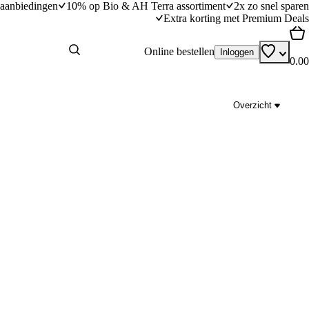
aanbiedingen
10% op Bio & AH Terra assortiment
2x zo snel sparen
Extra korting met Premium Deals
Online bestellen
Inloggen
0.00
Overzicht
 appel
Warme banaan met chocolade
ngstijd
10
min
10 minuten bereidingstijd