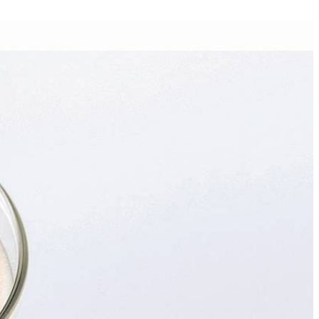
4
uit, de honing en het citroensap in de blender en mix 1 min. Schenk de