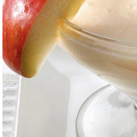
8
chocoladekoekjes
Dit heb je nodig